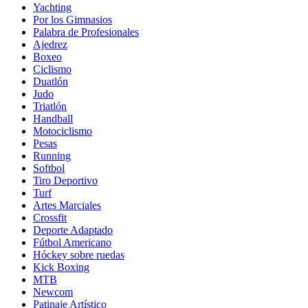
Yachting
Por los Gimnasios
Palabra de Profesionales
Ajedrez
Boxeo
Ciclismo
Duatlón
Judo
Triatlón
Handball
Motociclismo
Pesas
Running
Softbol
Tiro Deportivo
Turf
Artes Marciales
Crossfit
Deporte Adaptado
Fútbol Americano
Hóckey sobre ruedas
Kick Boxing
MTB
Newcom
Patinaje Artístico