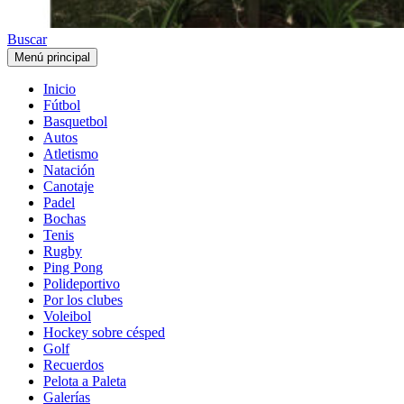
Buscar
Menú principal
Inicio
Fútbol
Basquetbol
Autos
Atletismo
Natación
Canotaje
Padel
Bochas
Tenis
Rugby
Ping Pong
Polideportivo
Por los clubes
Voleibol
Hockey sobre césped
Golf
Recuerdos
Pelota a Paleta
Galerías