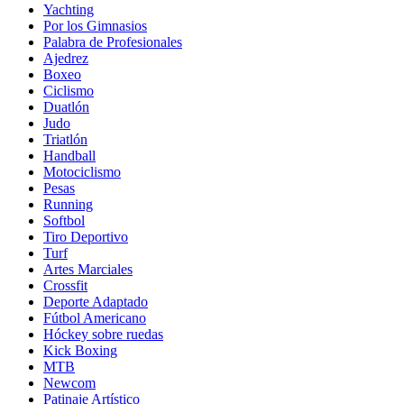
Yachting
Por los Gimnasios
Palabra de Profesionales
Ajedrez
Boxeo
Ciclismo
Duatlón
Judo
Triatlón
Handball
Motociclismo
Pesas
Running
Softbol
Tiro Deportivo
Turf
Artes Marciales
Crossfit
Deporte Adaptado
Fútbol Americano
Hóckey sobre ruedas
Kick Boxing
MTB
Newcom
Patinaje Artístico