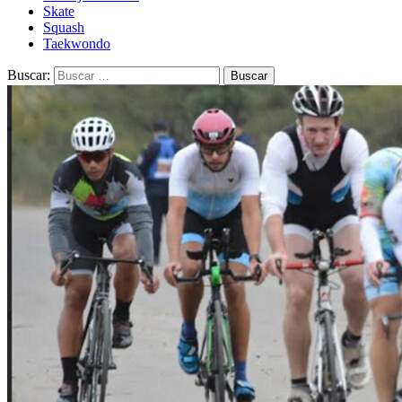
Skate
Squash
Taekwondo
Buscar: