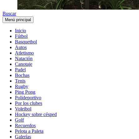
Buscar
Menú principal
Inicio
Fútbol
Basquetbol
Autos
Atletismo
Natación
Canotaje
Padel
Bochas
Tenis
Rugby
Ping Pong
Polideportivo
Por los clubes
Voleibol
Hockey sobre césped
Golf
Recuerdos
Pelota a Paleta
Galerías