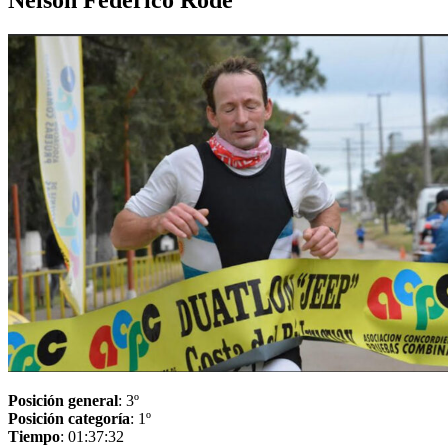
Nelson Federico Rode
Posición general
: 3º
Posición categoría
: 1º
Tiempo
: 01:37:32