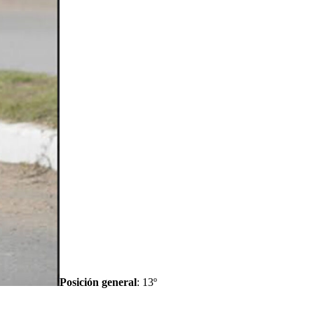
Posición general
: 13º