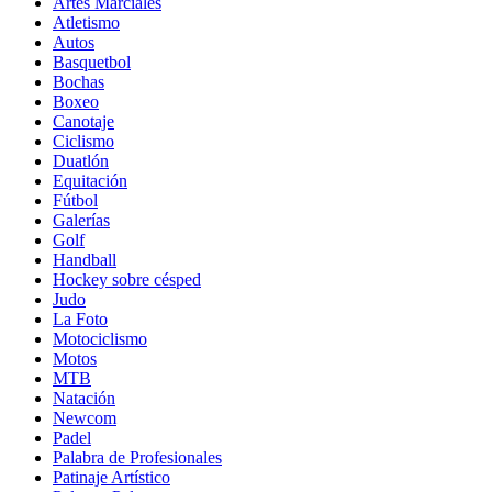
Artes Marciales
Atletismo
Autos
Basquetbol
Bochas
Boxeo
Canotaje
Ciclismo
Duatlón
Equitación
Fútbol
Galerías
Golf
Handball
Hockey sobre césped
Judo
La Foto
Motociclismo
Motos
MTB
Natación
Newcom
Padel
Palabra de Profesionales
Patinaje Artístico