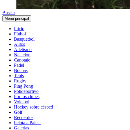
Buscar
Menú principal
Inicio
Fútbol
Basquetbol
Autos
Atletismo
Natación
Canotaje
Padel
Bochas
Tenis
Rugby
Ping Pong
Polideportivo
Por los clubes
Voleibol
Hockey sobre césped
Golf
Recuerdos
Pelota a Paleta
Galerías