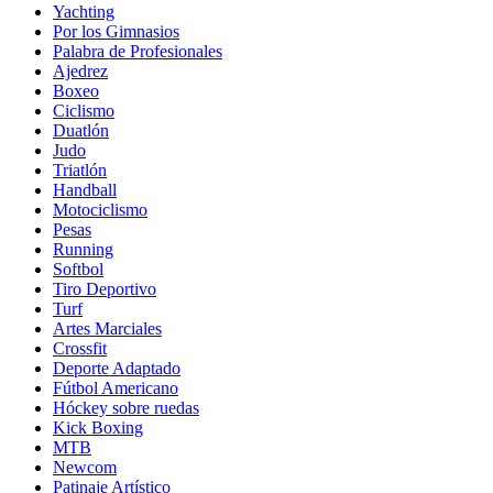
Yachting
Por los Gimnasios
Palabra de Profesionales
Ajedrez
Boxeo
Ciclismo
Duatlón
Judo
Triatlón
Handball
Motociclismo
Pesas
Running
Softbol
Tiro Deportivo
Turf
Artes Marciales
Crossfit
Deporte Adaptado
Fútbol Americano
Hóckey sobre ruedas
Kick Boxing
MTB
Newcom
Patinaje Artístico