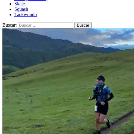
Skate
Squash
Taekwondo
Buscar: