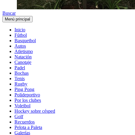
Buscar
Menú principal
Inicio
Fútbol
Basquetbol
Autos
Atletismo
Natación
Canotaje
Padel
Bochas
Tenis
Rugby
Ping Pong
Polideportivo
Por los clubes
Voleibol
Hockey sobre césped
Golf
Recuerdos
Pelota a Paleta
Galerías