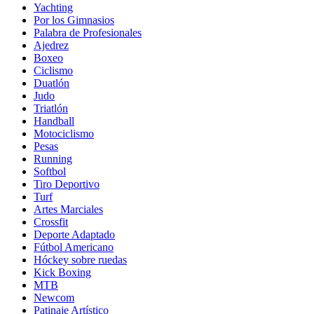
Yachting
Por los Gimnasios
Palabra de Profesionales
Ajedrez
Boxeo
Ciclismo
Duatlón
Judo
Triatlón
Handball
Motociclismo
Pesas
Running
Softbol
Tiro Deportivo
Turf
Artes Marciales
Crossfit
Deporte Adaptado
Fútbol Americano
Hóckey sobre ruedas
Kick Boxing
MTB
Newcom
Patinaje Artístico