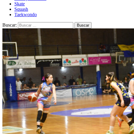
Skate
Squash
Taekwondo
Buscar: