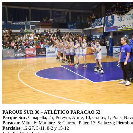
PARQUE SUR 38 – ATLÉTICO PARACAO 52
Parque Sur
: Chiapella, 25; Pereyra; Arufe, 10; Godoy, 1; Pons; Nav
Paracao
: Mitre, 6; Martínez, 5; Carrere; Pitter, 17; Saliuzzo; Pietr
Parciales
: 12-27, 3-11, 8-2 y 15-12