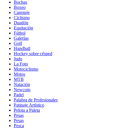
Bochas
Boxeo
Canotaje
Ciclismo
Duatlón
Equitación
Fútbol
Galerías
Golf
Handball
Hockey sobre césped
Judo
La Foto
Motociclismo
Motos
MTB
Natación
Newcom
Padel
Palabra de Profesionales
Patinaje Artístico
Pelota a Paleta
Pesas
Pesas
Pesca