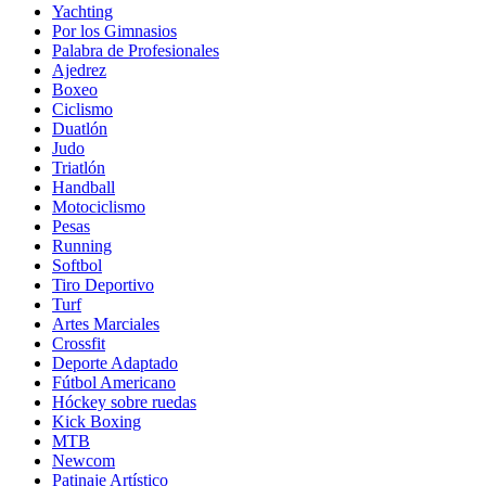
Yachting
Por los Gimnasios
Palabra de Profesionales
Ajedrez
Boxeo
Ciclismo
Duatlón
Judo
Triatlón
Handball
Motociclismo
Pesas
Running
Softbol
Tiro Deportivo
Turf
Artes Marciales
Crossfit
Deporte Adaptado
Fútbol Americano
Hóckey sobre ruedas
Kick Boxing
MTB
Newcom
Patinaje Artístico