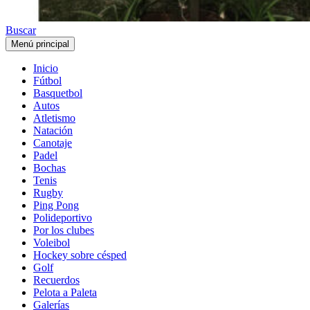
Buscar
Menú principal
Inicio
Fútbol
Basquetbol
Autos
Atletismo
Natación
Canotaje
Padel
Bochas
Tenis
Rugby
Ping Pong
Polideportivo
Por los clubes
Voleibol
Hockey sobre césped
Golf
Recuerdos
Pelota a Paleta
Galerías