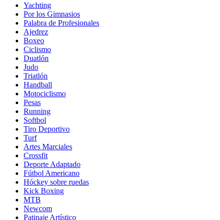
Yachting
Por los Gimnasios
Palabra de Profesionales
Ajedrez
Boxeo
Ciclismo
Duatlón
Judo
Triatlón
Handball
Motociclismo
Pesas
Running
Softbol
Tiro Deportivo
Turf
Artes Marciales
Crossfit
Deporte Adaptado
Fútbol Americano
Hóckey sobre ruedas
Kick Boxing
MTB
Newcom
Patinaje Artístico