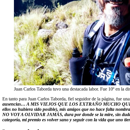
Juan Carlos Taborda tuvo una destacada labor. Fue 10º en la di
En tanto para Juan Carlos Taborda, fiel seguidor de la página, fue una
ausencias… A MIS VIEJOS QUE LOS EXTRAÑO MUCHO QUE ME E
ellos no hubiera sido posible), mis amigos que no hace falta no
NO VOY A OLVIDAR JAMÁS, dura por donde se la mire, sin dudar vo
categoría, mi premio es volver sano y seguir con la vida que uno t