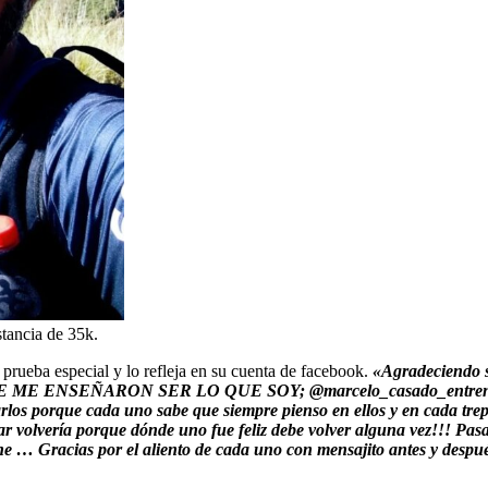
stancia de 35k.
 prueba especial y lo refleja en su cuenta de facebook.
«Agradeciendo s
NSEÑARON SER LO QUE SOY; @marcelo_casado_entrenamientos 
mbrarlos porque cada uno sabe que siempre pienso en ellos y en cad
lvería porque dónde uno fue feliz debe volver alguna vez!!! Pasar
iene … Gracias por el aliento de cada uno con mensajito antes y des