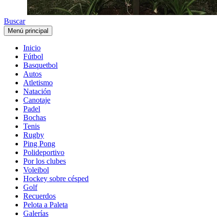
Buscar
Menú principal
Inicio
Fútbol
Basquetbol
Autos
Atletismo
Natación
Canotaje
Padel
Bochas
Tenis
Rugby
Ping Pong
Polideportivo
Por los clubes
Voleibol
Hockey sobre césped
Golf
Recuerdos
Pelota a Paleta
Galerías