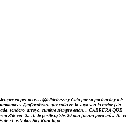
iempre empezamos… @letidelersse y Cata por su paciencia y mis
y @mflocabrera que cada en lo suyo son lo mejor (sin
a trepada, sendero, arroyo, cumbre siempre están… CARRERA QUE
on 35k con 2.510 de positivo; 7hs 20 min fueron para mí… 10º en
pués de «Las Vallas Sky Running»