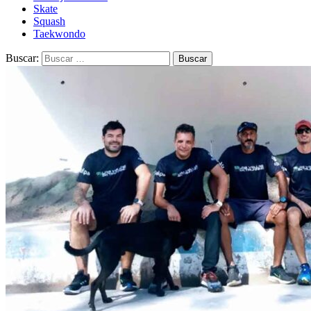
Skate
Squash
Taekwondo
Buscar: