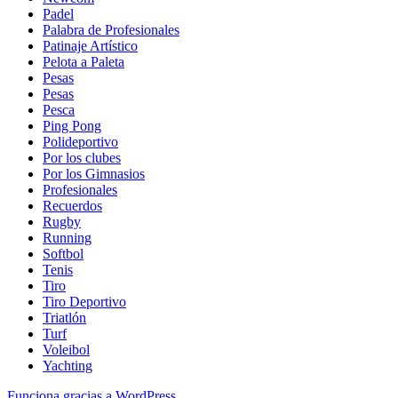
Padel
Palabra de Profesionales
Patinaje Artístico
Pelota a Paleta
Pesas
Pesas
Pesca
Ping Pong
Polideportivo
Por los clubes
Por los Gimnasios
Profesionales
Recuerdos
Rugby
Running
Softbol
Tenis
Tiro
Tiro Deportivo
Triatlón
Turf
Voleibol
Yachting
Funciona gracias a WordPress