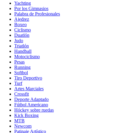
Yachting
Por los Gimnasios
Palabra de Profesionales
Ajedrez
Boxeo
Ciclismo
Duatlón
Judo
Triatlón
Handball
Motociclismo
Pesas
Running
Softbol
Tiro Deportivo
Turf
Artes Marciales
Crossfit
Deporte Adaptado
Fútbol Americano
Hóckey sobre ruedas
Kick Boxing
MTB
Newcom
Patinaje Artístico