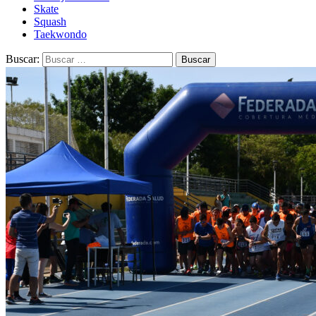
Skate
Squash
Taekwondo
Buscar: