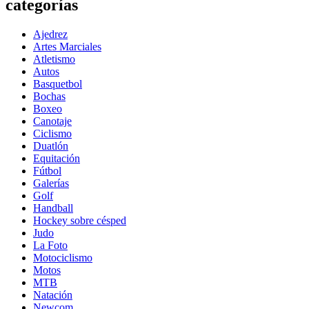
categorías
Ajedrez
Artes Marciales
Atletismo
Autos
Basquetbol
Bochas
Boxeo
Canotaje
Ciclismo
Duatlón
Equitación
Fútbol
Galerías
Golf
Handball
Hockey sobre césped
Judo
La Foto
Motociclismo
Motos
MTB
Natación
Newcom