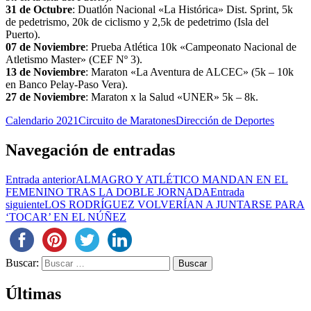
31 de Octubre
: Duatlón Nacional «La Histórica» Dist. Sprint, 5k
de pedetrismo, 20k de ciclismo y 2,5k de pedetrimo (Isla del
Puerto).
07 de Noviembre
: Prueba Atlética 10k «Campeonato Nacional de
Atletismo Master» (CEF Nº 3).
13 de Noviembre
: Maraton «La Aventura de ALCEC» (5k – 10k
en Banco Pelay-Paso Vera).
27 de Noviembre
: Maraton x la Salud «UNER» 5k – 8k.
Calendario 2021
Circuito de Maratones
Dirección de Deportes
Navegación de entradas
Entrada anterior
ALMAGRO Y ATLÉTICO MANDAN EN EL
FEMENINO TRAS LA DOBLE JORNADA
Entrada
siguiente
LOS RODRÍGUEZ VOLVERÍAN A JUNTARSE PARA
‘TOCAR’ EN EL NÚÑEZ
Buscar:
Últimas