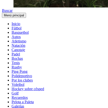
Buscar
Menú principal
Inicio
Fútbol
Basquetbol
Autos
Atletismo
Natación
Canotaje
Padel
Bochas
Tenis
Rugby
Ping Pong
Polideportivo
Por los clubes
Voleibol
Hockey sobre césped
Golf
Recuerdos
Pelota a Paleta
Galerías