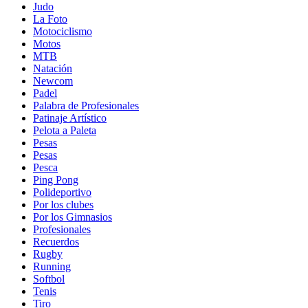
Judo
La Foto
Motociclismo
Motos
MTB
Natación
Newcom
Padel
Palabra de Profesionales
Patinaje Artístico
Pelota a Paleta
Pesas
Pesas
Pesca
Ping Pong
Polideportivo
Por los clubes
Por los Gimnasios
Profesionales
Recuerdos
Rugby
Running
Softbol
Tenis
Tiro