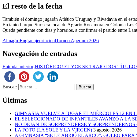
El resto de la fecha
También el domingo jugarán Atlético Uruguay y Rivadavia en el estad
En tanto Parque Sur será local de Agrario Rocamora en Colonia Los 
Queda pendiente con días y horarios, a confirmar el partido entre Lan
Almagro
Engranaje
principal
Torneo Apertura 2026
Navegación de entradas
Entrada anterior
¡HISTÓRICO! EL YCE SE TRAJO DOS TÍTUL
Buscar:
Últimas
GIMNASIA VUELVE A JUGAR EL MIÉRCOLES 12 EN 
EL SELECCIONADO DE INFANTILES AVANZÓ A LA 
NO DEJAN DE SORPRENDERSE Y SORPRENDERNOS
LA FOTO (LA SOLE Y LA VIRGEN)
3 agosto, 2026
A GIMNASIA “SE LE ABRIÓ EL ARCO”, GOLEÓ PARA