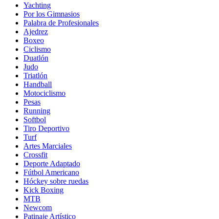
Yachting
Por los Gimnasios
Palabra de Profesionales
Ajedrez
Boxeo
Ciclismo
Duatlón
Judo
Triatlón
Handball
Motociclismo
Pesas
Running
Softbol
Tiro Deportivo
Turf
Artes Marciales
Crossfit
Deporte Adaptado
Fútbol Americano
Hóckey sobre ruedas
Kick Boxing
MTB
Newcom
Patinaje Artístico