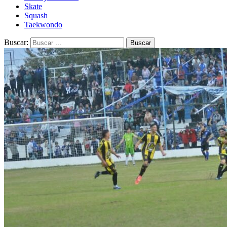
Skate
Squash
Taekwondo
Buscar: