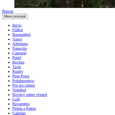
Buscar
Menú principal
Inicio
Fútbol
Basquetbol
Autos
Atletismo
Natación
Canotaje
Padel
Bochas
Tenis
Rugby
Ping Pong
Polideportivo
Por los clubes
Voleibol
Hockey sobre césped
Golf
Recuerdos
Pelota a Paleta
Galerías