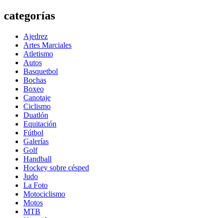
categorías
Ajedrez
Artes Marciales
Atletismo
Autos
Basquetbol
Bochas
Boxeo
Canotaje
Ciclismo
Duatlón
Equitación
Fútbol
Galerías
Golf
Handball
Hockey sobre césped
Judo
La Foto
Motociclismo
Motos
MTB