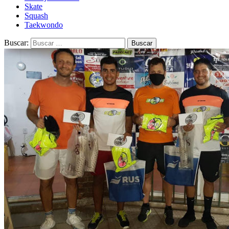
Skate
Squash
Taekwondo
Buscar: