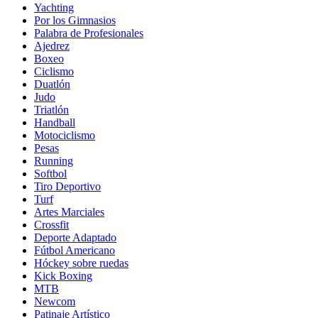
Yachting
Por los Gimnasios
Palabra de Profesionales
Ajedrez
Boxeo
Ciclismo
Duatlón
Judo
Triatlón
Handball
Motociclismo
Pesas
Running
Softbol
Tiro Deportivo
Turf
Artes Marciales
Crossfit
Deporte Adaptado
Fútbol Americano
Hóckey sobre ruedas
Kick Boxing
MTB
Newcom
Patinaje Artístico