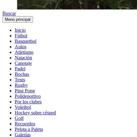
Buscar
Menú principal
Inicio
Fútbol
Basquetbol
Autos
Atletismo
Natación
Canotaje
Padel
Bochas
Tenis
Rugby
Ping Pong
Polideportivo
Por los clubes
Voleibol
Hockey sobre césped
Golf
Recuerdos
Pelota a Paleta
Galerías