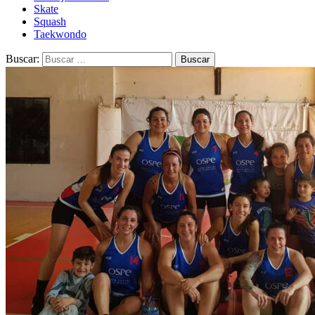
Skate
Squash
Taekwondo
Buscar: