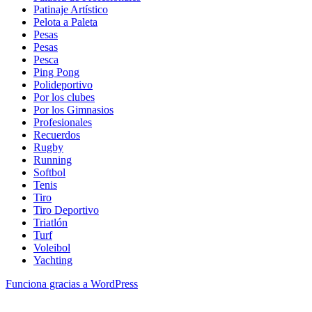
Patinaje Artístico
Pelota a Paleta
Pesas
Pesas
Pesca
Ping Pong
Polideportivo
Por los clubes
Por los Gimnasios
Profesionales
Recuerdos
Rugby
Running
Softbol
Tenis
Tiro
Tiro Deportivo
Triatlón
Turf
Voleibol
Yachting
Funciona gracias a WordPress