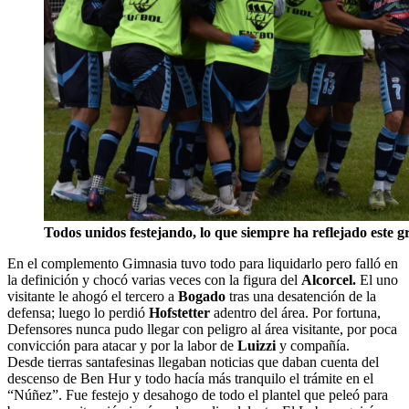
Todos unidos festejando, lo que siempre ha reflejado este g
En el complemento Gimnasia tuvo todo para liquidarlo pero falló en
la definición y chocó varias veces con la figura del
Alcorcel.
El uno
visitante le ahogó el tercero a
Bogado
tras una desatención de la
defensa; luego lo perdió
Hofstetter
adentro del área. Por fortuna,
Defensores nunca pudo llegar con peligro al área visitante, por poca
convicción para atacar y por la labor de
Luizzi
y compañía.
Desde tierras santafesinas llegaban noticias que daban cuenta del
descenso de Ben Hur y todo hacía más tranquilo el trámite en el
“Núñez”. Fue festejo y desahogo de todo el plantel que peleó para