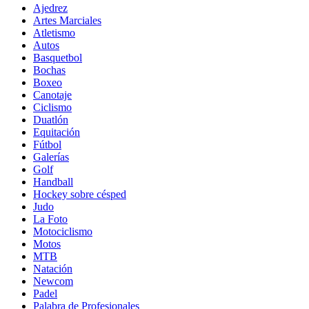
Ajedrez
Artes Marciales
Atletismo
Autos
Basquetbol
Bochas
Boxeo
Canotaje
Ciclismo
Duatlón
Equitación
Fútbol
Galerías
Golf
Handball
Hockey sobre césped
Judo
La Foto
Motociclismo
Motos
MTB
Natación
Newcom
Padel
Palabra de Profesionales