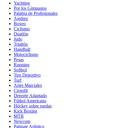
Yachting
Por los Gimnasios
Palabra de Profesionales
Ajedrez
Boxeo
Ciclismo
Duatlón
Judo
Triatlón
Handball
Motociclismo
Pesas
Running
Softbol
Tiro Deportivo
Turf
Artes Marciales
Crossfit
Deporte Adaptado
Fútbol Americano
Hóckey sobre ruedas
Kick Boxing
MTB
Newcom
Patinaje Artístico