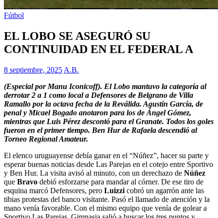
Fútbol
EL LOBO SE ASEGURÓ SU
CONTINUIDAD EN EL FEDERAL A
8 septiembre, 2025
A.B.
(Especial por Manu Iconicoff). El Lobo mantuvo la categoría al
derrotar 2 a 1 como local a Defensores de Belgrano de Villa
Ramallo por la octava fecha de la Reválida. Agustín García, de
penal y Micael Bogado anotaron para los de Ángel Gómez,
mientras que Luis Pérez descontó para el Granate. Todos los goles
fueron en el primer tiempo. Ben Hur de Rafaela descendió al
Torneo Regional Amateur.
El elenco uruguayense debía ganar en el “Núñez”, hacer su parte y
esperar buenas noticias desde Las Parejas en el cotejo entre Sportivo
y Ben Hur. La visita avisó al minuto, con un derechazo de
Núñez
que
Bravo
debió esforzarse para mandar al córner. De ese tiro de
esquina marcó Defensores, pero
Luizzi
cobró un agarrón ante las
tibias protestas del banco visitante. Pasó el llamado de atención y la
mano venía favorable. Con el mismo equipo que venía de golear a
Sportivo Las Parejas, Gimnasia salió a buscar los tres puntos y