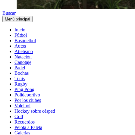
Buscar
Menú principal
Inicio
Fútbol
Basquetbol
Autos
Atletismo
Natación
Canotaje
Padel
Bochas
Tenis
Rugby
Ping Pong
Polideportivo
Por los clubes
Voleibol
Hockey sobre césped
Golf
Recuerdos
Pelota a Paleta
Galerías