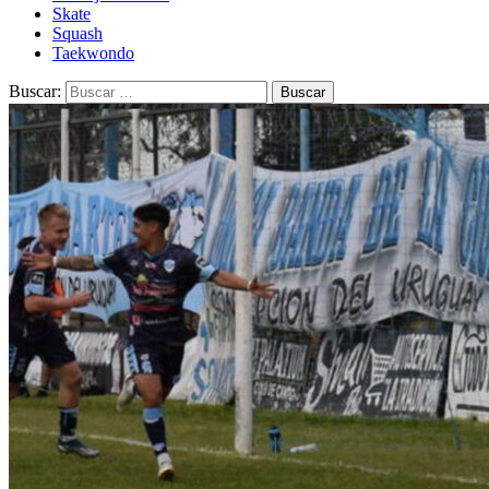
Skate
Squash
Taekwondo
Buscar: