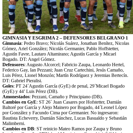
GIMNASIA Y ESGRIMA 2 – DEFENSORES BELGRANO 1
Gimnasia
: Pedro Bravo; Nicolás Suárez, Jonathan Benítez, Nicolas
Gómez, Ariel González; Nicolás Germanier, Pablo Hoffstetter,
Agustín Favre, Lautaro Altamirano; Agustín García y Micael
Bogado. DT: Angel Gómez.
Defensores
: Augusto Alcorcel; Fabricio Zaupa, Leonardo Hertel,
Federico Gay, Ian Pezzani; Juan Cruz Cartechini, Jesús Camaño,
Luis Pérez, Lionel Monzón; Martín Rodríguez y Jeremias Bertecín.
DT: Gabriel Pieralisi.
Goles
: PT 24´Agustín García (GyE) de penal, 29´Micael Bogado
(GyE) y 44’ Luis Pérez (DB).
Amonestados
: Pezzani, Camaño y Principiano (DB).
Cambios en GyE
: ST 26´ Juan Casares por Hofstetter, Damián
Baltoré por García y Alejo Mainero por Bogado, 44´Leonel López
por González y Facundo Cima por Germanier. No ingresaron:
Bautista Echeverry, Damián Sánchez, Lucas Basualdo y Sebastián
Malimberni.
Cambios en DB
: ST reinicio Mateo Ramos por Zaupa y Bruno