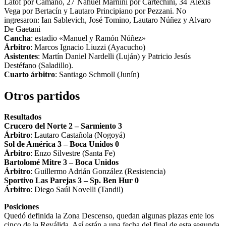
Latof por Camaño, 27´Nahuel Marnini por Cartechini, 34´Alexis
Vega por Bertacín y Lautaro Principiano por Pezzani. No
ingresaron: Ian Sablevich, José Tomino, Lautaro Núñez y Alvaro
De Gaetani
Cancha
: estadio «Manuel y Ramón Núñez»
Árbitro
: Marcos Ignacio Liuzzi (Ayacucho)
Asistentes
: Martín Daniel Nardelli (Luján) y Patricio Jesús
Destéfano (Saladillo).
Cuarto árbitro
: Santiago Schmoll (Junín)
Otros partidos
Resultados
Crucero del Norte 2 – Sarmiento 3
Árbitro
: Lautaro Castañola (Nogoyá)
Sol de América 3 – Boca Unidos 0
Árbitro
: Enzo Silvestre (Santa Fe)
Bartolomé Mitre 3 – Boca Unidos
Árbitro
: Guillermo Adrián González (Resistencia)
Sportivo Las Parejas 3 – Sp. Ben Hur 0
Árbitro
: Diego Saúl Novelli (Tandil)
Posiciones
Quedó definida la Zona Descenso, quedan algunas plazas ente los
cinco de la Reválida. Así están a una fecha del final de esta segunda