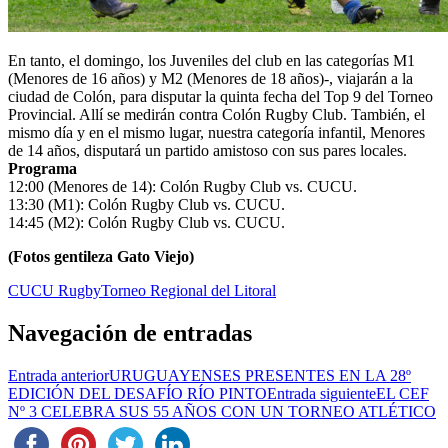
En tanto, el domingo, los Juveniles del club en las categorías M1
(Menores de 16 años) y M2 (Menores de 18 años)-, viajarán a la
ciudad de Colón, para disputar la quinta fecha del Top 9 del Torneo
Provincial. Allí se medirán contra Colón Rugby Club. También, el
mismo día y en el mismo lugar, nuestra categoría infantil, Menores
de 14 años, disputará un partido amistoso con sus pares locales.
Programa
12:00 (Menores de 14): Colón Rugby Club vs. CUCU.
13:30 (M1): Colón Rugby Club vs. CUCU.
14:45 (M2): Colón Rugby Club vs. CUCU.
(Fotos gentileza Gato Viejo)
CUCU Rugby
Torneo Regional del Litoral
Navegación de entradas
Entrada anterior
URUGUAYENSES PRESENTES EN LA 28º
EDICIÓN DEL DESAFÍO RÍO PINTO
Entrada siguiente
EL CEF
Nº 3 CELEBRA SUS 55 AÑOS CON UN TORNEO ATLÉTICO