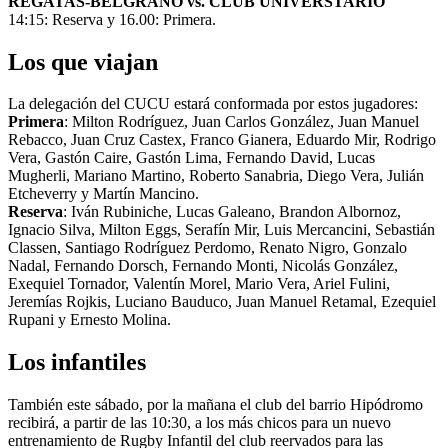
REGATAS-BELGRANO vs. CLUB UNIVERSTARIO
14:15: Reserva y 16.00: Primera.
Los que viajan
La delegación del CUCU estará conformada por estos jugadores:
Primera
: Milton Rodríguez, Juan Carlos González, Juan Manuel
Rebacco, Juan Cruz Castex, Franco Gianera, Eduardo Mir, Rodrigo
Vera, Gastón Caire, Gastón Lima, Fernando David, Lucas
Mugherli, Mariano Martino, Roberto Sanabria, Diego Vera, Julián
Etcheverry y Martín Mancino.
Reserva
: Iván Rubiniche, Lucas Galeano, Brandon Albornoz,
Ignacio Silva, Milton Eggs, Serafín Mir, Luis Mercancini, Sebastián
Classen, Santiago Rodríguez Perdomo, Renato Nigro, Gonzalo
Nadal, Fernando Dorsch, Fernando Monti, Nicolás González,
Exequiel Tornador, Valentín Morel, Mario Vera, Ariel Fulini,
Jeremías Rojkis, Luciano Bauduco, Juan Manuel Retamal, Ezequiel
Rupani y Ernesto Molina.
Los infantiles
También este sábado, por la mañana el club del barrio Hipódromo
recibirá, a partir de las 10:30, a los más chicos para un nuevo
entrenamiento de Rugby Infantil del club reervados para las