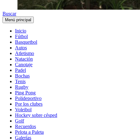
Buscar
Menú principal
Inicio
Fútbol
Basquetbol
Autos
Atletismo
Natación
Canotaje
Padel
Bochas
Tenis
Rugby
Ping Pong
Polideportivo
Por los clubes
Voleibol
Hockey sobre césped
Golf
Recuerdos
Pelota a Paleta
Galerías