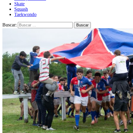
Skate
Squash
Taekwondo
Buscar: