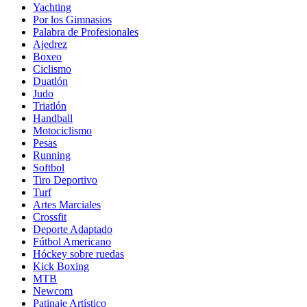
Yachting
Por los Gimnasios
Palabra de Profesionales
Ajedrez
Boxeo
Ciclismo
Duatlón
Judo
Triatlón
Handball
Motociclismo
Pesas
Running
Softbol
Tiro Deportivo
Turf
Artes Marciales
Crossfit
Deporte Adaptado
Fútbol Americano
Hóckey sobre ruedas
Kick Boxing
MTB
Newcom
Patinaje Artístico