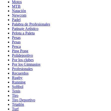
Motos
MTB
Natación
Newcom
Padel
Palabra de Profesionales
Patinaje Artístico
Pelota a Paleta
Pesas
Pesas
Pesca
Ping Pong
Polideportivo
Por los clubes
Por los Gimnasios
Profesionales
Recuerdos
Rugby
Running
Softbol
Tenis
Tiro
Tiro Deportivo
Triatlón
Turf