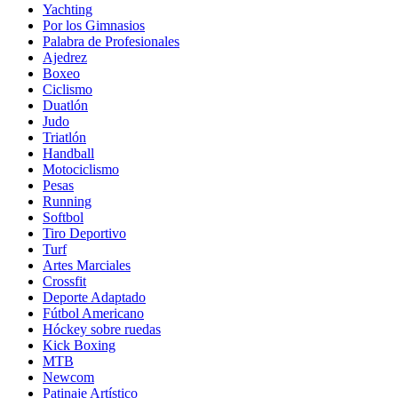
Yachting
Por los Gimnasios
Palabra de Profesionales
Ajedrez
Boxeo
Ciclismo
Duatlón
Judo
Triatlón
Handball
Motociclismo
Pesas
Running
Softbol
Tiro Deportivo
Turf
Artes Marciales
Crossfit
Deporte Adaptado
Fútbol Americano
Hóckey sobre ruedas
Kick Boxing
MTB
Newcom
Patinaje Artístico