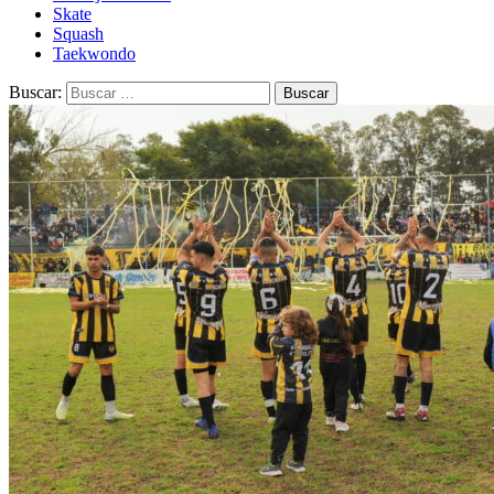
Skate
Squash
Taekwondo
Buscar: