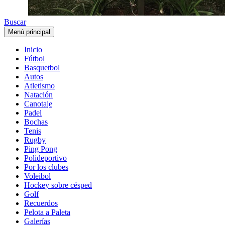
Buscar
Menú principal
Inicio
Fútbol
Basquetbol
Autos
Atletismo
Natación
Canotaje
Padel
Bochas
Tenis
Rugby
Ping Pong
Polideportivo
Por los clubes
Voleibol
Hockey sobre césped
Golf
Recuerdos
Pelota a Paleta
Galerías