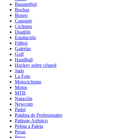
Basquetbol
Bochas
Boxeo
Canotaje
Ciclismo
Duatlón
Equitación
Fútbol
Galerías
Golf
Handball
Hockey sobre césped
Judo
La Foto
Motociclismo
Motos
MTB
Natación
Newcom
Padel
Palabra de Profesionales
Patinaje Artístico
Pelota a Paleta
Pesas
Pesas