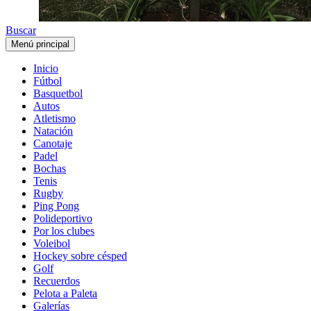
Buscar
Menú principal
Inicio
Fútbol
Basquetbol
Autos
Atletismo
Natación
Canotaje
Padel
Bochas
Tenis
Rugby
Ping Pong
Polideportivo
Por los clubes
Voleibol
Hockey sobre césped
Golf
Recuerdos
Pelota a Paleta
Galerías