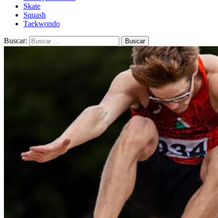
Skate
Squash
Taekwondo
Buscar: