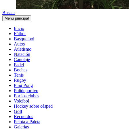
Buscar
Menú principal
Inicio
Fútbol
Basquetbol
Autos
Atletismo
Natación
Canotaje
Padel
Bochas
Tenis
Rugby
Ping Pong
Polideportivo
Por los clubes
Voleibol
Hockey sobre césped
Golf
Recuerdos
Pelota a Paleta
Galerías