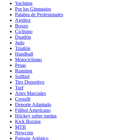
Yachting
Por los Gimnasios
Palabra de Profesionales
Ajedrez
Boxeo
Ciclismo
Duatlón
Judo
Triatlón
Handball
Motociclismo
Pesas
Running
Softbol
Tiro Deportivo
Turf
Artes Marciales
Crossfit
Deporte Adaptado
Fútbol Americano
Hóckey sobre ruedas
Kick Boxing
MTB
Newcom
Patinaje Artístico