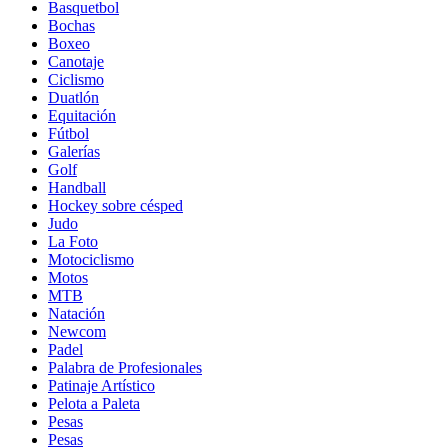
Basquetbol
Bochas
Boxeo
Canotaje
Ciclismo
Duatlón
Equitación
Fútbol
Galerías
Golf
Handball
Hockey sobre césped
Judo
La Foto
Motociclismo
Motos
MTB
Natación
Newcom
Padel
Palabra de Profesionales
Patinaje Artístico
Pelota a Paleta
Pesas
Pesas