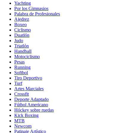
Yachting
Por los Gimnasios
Palabra de Profesionales
Ajedrez
Boxeo
Ciclismo
Duatlón
Judo
Triatlón
Handball
Motociclismo
Pesas
Running
Softbol
Tiro Deportivo
Turf
Artes Marciales
Crossfit
Deporte Adaptado
Fútbol Americano
Hóckey sobre ruedas
Kick Boxing
MTB
Newcom
Patinaje Artístico