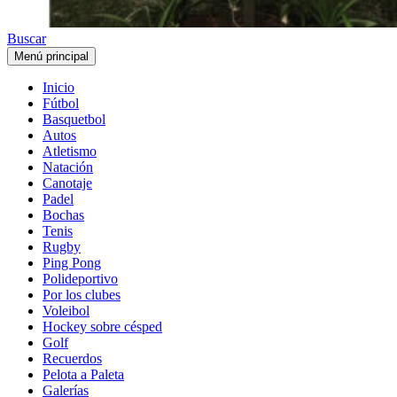
Buscar
Menú principal
Inicio
Fútbol
Basquetbol
Autos
Atletismo
Natación
Canotaje
Padel
Bochas
Tenis
Rugby
Ping Pong
Polideportivo
Por los clubes
Voleibol
Hockey sobre césped
Golf
Recuerdos
Pelota a Paleta
Galerías