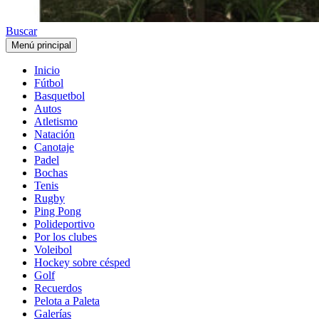
Buscar
Menú principal
Inicio
Fútbol
Basquetbol
Autos
Atletismo
Natación
Canotaje
Padel
Bochas
Tenis
Rugby
Ping Pong
Polideportivo
Por los clubes
Voleibol
Hockey sobre césped
Golf
Recuerdos
Pelota a Paleta
Galerías