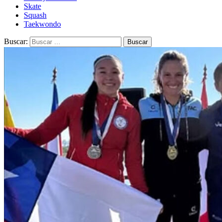
Skate
Squash
Taekwondo
Buscar: