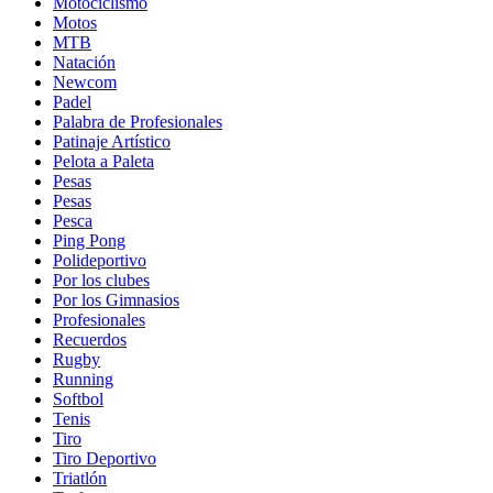
Motociclismo
Motos
MTB
Natación
Newcom
Padel
Palabra de Profesionales
Patinaje Artístico
Pelota a Paleta
Pesas
Pesas
Pesca
Ping Pong
Polideportivo
Por los clubes
Por los Gimnasios
Profesionales
Recuerdos
Rugby
Running
Softbol
Tenis
Tiro
Tiro Deportivo
Triatlón