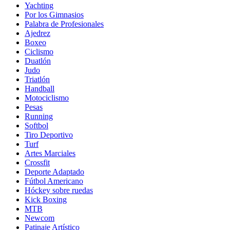
Yachting
Por los Gimnasios
Palabra de Profesionales
Ajedrez
Boxeo
Ciclismo
Duatlón
Judo
Triatlón
Handball
Motociclismo
Pesas
Running
Softbol
Tiro Deportivo
Turf
Artes Marciales
Crossfit
Deporte Adaptado
Fútbol Americano
Hóckey sobre ruedas
Kick Boxing
MTB
Newcom
Patinaje Artístico