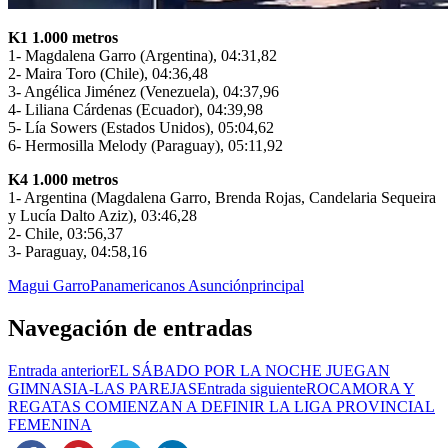
K1 1.000 metros
1- Magdalena Garro (Argentina), 04:31,82
2- Maira Toro (Chile), 04:36,48
3- Angélica Jiménez (Venezuela), 04:37,96
4- Liliana Cárdenas (Ecuador), 04:39,98
5- Lía Sowers (Estados Unidos), 05:04,62
6- Hermosilla Melody (Paraguay), 05:11,92
K4 1.000 metros
1- Argentina (Magdalena Garro, Brenda Rojas, Candelaria Sequeira
y Lucía Dalto Aziz), 03:46,28
2- Chile, 03:56,37
3- Paraguay, 04:58,16
Magui Garro
Panamericanos Asunción
principal
Navegación de entradas
Entrada anterior
EL SÁBADO POR LA NOCHE JUEGAN
GIMNASIA-LAS PAREJAS
Entrada siguiente
ROCAMORA Y
REGATAS COMIENZAN A DEFINIR LA LIGA PROVINCIAL
FEMENINA