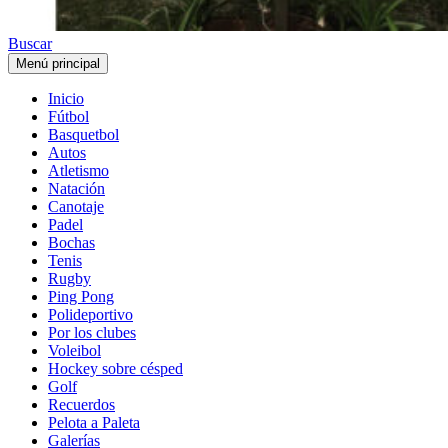
Buscar
Menú principal
Inicio
Fútbol
Basquetbol
Autos
Atletismo
Natación
Canotaje
Padel
Bochas
Tenis
Rugby
Ping Pong
Polideportivo
Por los clubes
Voleibol
Hockey sobre césped
Golf
Recuerdos
Pelota a Paleta
Galerías