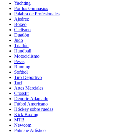
Yachting
Por los Gimnasios
Palabra de Profesionales
Ajedrez
Boxeo
Ciclismo
Duatlón
Judo
Triatlón
Handball
Motociclismo
Pesas
Running
Softbol
Tiro Deportivo
Turf
Artes Marciales
Crossfit
Deporte Adaptado
Fútbol Americano
Hóckey sobre ruedas
Kick Boxing
MTB
Newcom
Patinaje Artístico