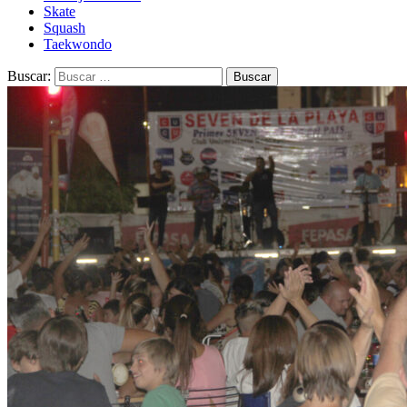
Skate
Squash
Taekwondo
Buscar: