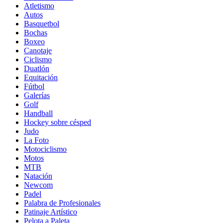
Atletismo
Autos
Basquetbol
Bochas
Boxeo
Canotaje
Ciclismo
Duatlón
Equitación
Fútbol
Galerías
Golf
Handball
Hockey sobre césped
Judo
La Foto
Motociclismo
Motos
MTB
Natación
Newcom
Padel
Palabra de Profesionales
Patinaje Artístico
Pelota a Paleta