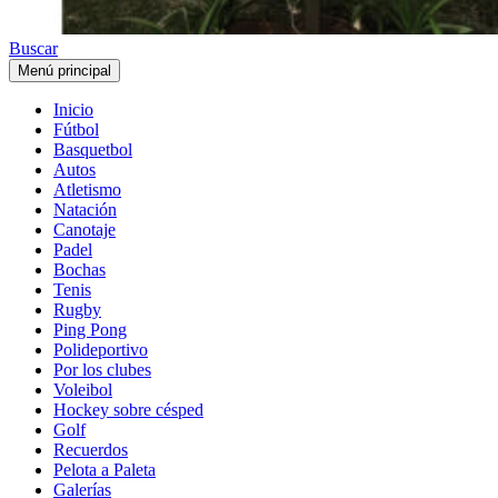
Buscar
Menú principal
Inicio
Fútbol
Basquetbol
Autos
Atletismo
Natación
Canotaje
Padel
Bochas
Tenis
Rugby
Ping Pong
Polideportivo
Por los clubes
Voleibol
Hockey sobre césped
Golf
Recuerdos
Pelota a Paleta
Galerías