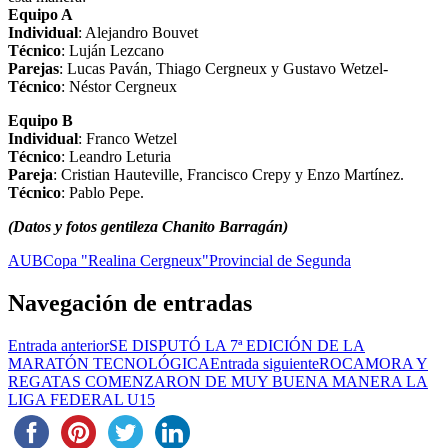
Equipo A
Individual
: Alejandro Bouvet
Técnico
: Luján Lezcano
Parejas
: Lucas Paván, Thiago Cergneux y Gustavo Wetzel-
Técnico
: Néstor Cergneux
Equipo B
Individual
: Franco Wetzel
Técnico
: Leandro Leturia
Pareja
: Cristian Hauteville, Francisco Crepy y Enzo Martínez.
Técnico
: Pablo Pepe.
(Datos y fotos gentileza Chanito Barragán)
AUB
Copa "Realina Cergneux"
Provincial de Segunda
Navegación de entradas
Entrada anterior
SE DISPUTÓ LA 7ª EDICIÓN DE LA
MARATÓN TECNOLÓGICA
Entrada siguiente
ROCAMORA Y
REGATAS COMENZARON DE MUY BUENA MANERA LA
LIGA FEDERAL U15