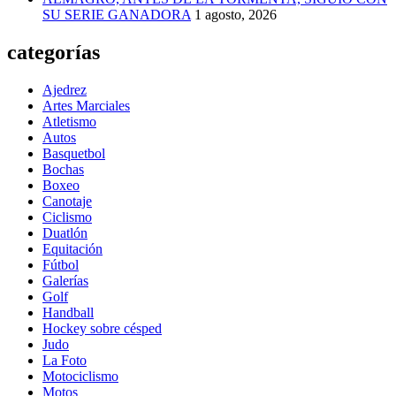
SU SERIE GANADORA
1 agosto, 2026
categorías
Ajedrez
Artes Marciales
Atletismo
Autos
Basquetbol
Bochas
Boxeo
Canotaje
Ciclismo
Duatlón
Equitación
Fútbol
Galerías
Golf
Handball
Hockey sobre césped
Judo
La Foto
Motociclismo
Motos