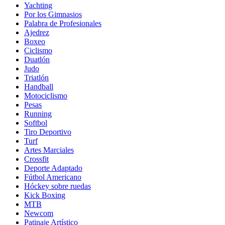
Yachting
Por los Gimnasios
Palabra de Profesionales
Ajedrez
Boxeo
Ciclismo
Duatlón
Judo
Triatlón
Handball
Motociclismo
Pesas
Running
Softbol
Tiro Deportivo
Turf
Artes Marciales
Crossfit
Deporte Adaptado
Fútbol Americano
Hóckey sobre ruedas
Kick Boxing
MTB
Newcom
Patinaje Artístico