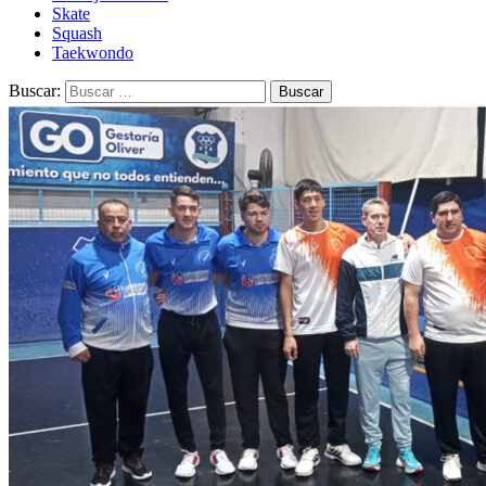
Skate
Squash
Taekwondo
Buscar: