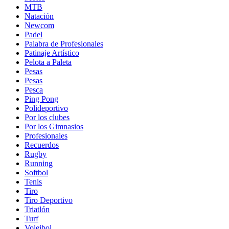
MTB
Natación
Newcom
Padel
Palabra de Profesionales
Patinaje Artístico
Pelota a Paleta
Pesas
Pesas
Pesca
Ping Pong
Polideportivo
Por los clubes
Por los Gimnasios
Profesionales
Recuerdos
Rugby
Running
Softbol
Tenis
Tiro
Tiro Deportivo
Triatlón
Turf
Voleibol