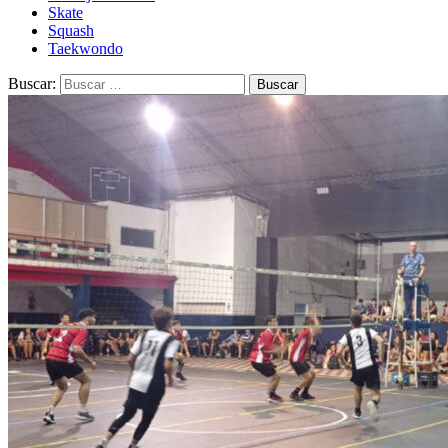
Skate
Squash
Taekwondo
Buscar: