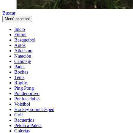
Buscar
Menú principal
Inicio
Fútbol
Basquetbol
Autos
Atletismo
Natación
Canotaje
Padel
Bochas
Tenis
Rugby
Ping Pong
Polideportivo
Por los clubes
Voleibol
Hockey sobre césped
Golf
Recuerdos
Pelota a Paleta
Galerías