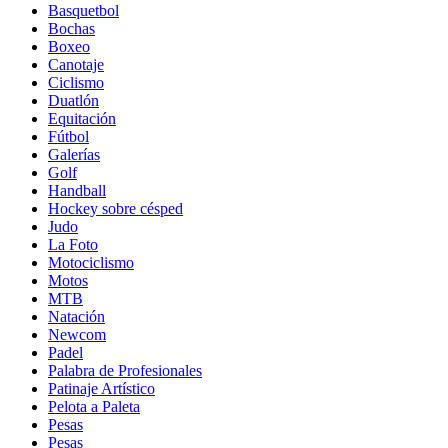
Basquetbol
Bochas
Boxeo
Canotaje
Ciclismo
Duatlón
Equitación
Fútbol
Galerías
Golf
Handball
Hockey sobre césped
Judo
La Foto
Motociclismo
Motos
MTB
Natación
Newcom
Padel
Palabra de Profesionales
Patinaje Artístico
Pelota a Paleta
Pesas
Pesas