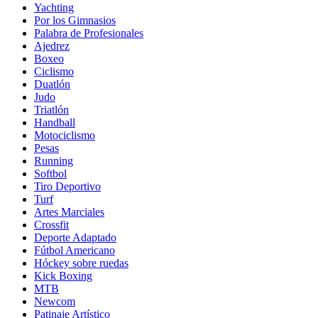
Yachting
Por los Gimnasios
Palabra de Profesionales
Ajedrez
Boxeo
Ciclismo
Duatlón
Judo
Triatlón
Handball
Motociclismo
Pesas
Running
Softbol
Tiro Deportivo
Turf
Artes Marciales
Crossfit
Deporte Adaptado
Fútbol Americano
Hóckey sobre ruedas
Kick Boxing
MTB
Newcom
Patinaje Artístico