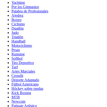
Yachting
Por los Gimnasios
Palabra de Profesionales
Ajedrez
Boxeo
Ciclismo
Duatlón
Judo
Triatlón
Handball
Motociclismo
Pesas
Running
Softbol
Tiro Deportivo
Turf
Artes Marciales
Crossfit
Deporte Adaptado
Fútbol Americano
Hóckey sobre ruedas
Kick Boxing
MTB
Newcom
Patinaje Artístico