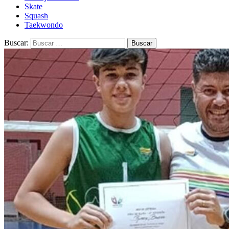
Skate
Squash
Taekwondo
Buscar: