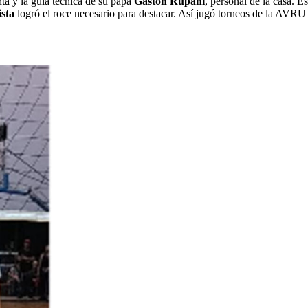
ta y la guía técnica de su papá
Gastón Rupani
, personal de la casa. E
sta
logró el roce necesario para destacar. Así jugó torneos de la AVRU 