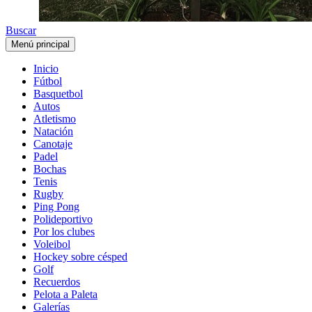
Buscar
Menú principal
Inicio
Fútbol
Basquetbol
Autos
Atletismo
Natación
Canotaje
Padel
Bochas
Tenis
Rugby
Ping Pong
Polideportivo
Por los clubes
Voleibol
Hockey sobre césped
Golf
Recuerdos
Pelota a Paleta
Galerías