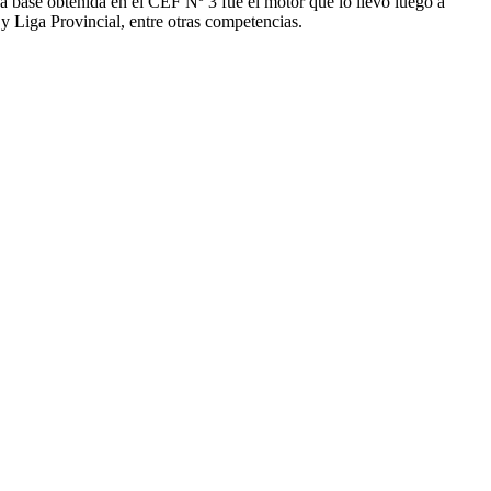
sa base obtenida en el CEF Nº 3 fue el motor que lo llevó luego a
y Liga Provincial, entre otras competencias.