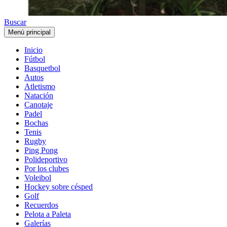
Buscar
Menú principal
Inicio
Fútbol
Basquetbol
Autos
Atletismo
Natación
Canotaje
Padel
Bochas
Tenis
Rugby
Ping Pong
Polideportivo
Por los clubes
Voleibol
Hockey sobre césped
Golf
Recuerdos
Pelota a Paleta
Galerías