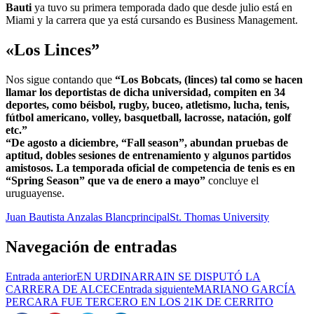
Bauti
ya tuvo su primera temporada dado que desde julio está en
Miami y la carrera que ya está cursando es Business Management.
«Los Linces”
Nos sigue contando que
“Los Bobcats, (linces) tal como se hacen
llamar los deportistas de dicha universidad, compiten en 34
deportes, como béisbol, rugby, buceo, atletismo, lucha, tenis,
fútbol americano, volley, basquetball, lacrosse, natación, golf
etc.”
“De agosto a diciembre, “Fall season”, abundan pruebas de
aptitud, dobles sesiones de entrenamiento y algunos partidos
amistosos. La temporada oficial de competencia de tenis es en
“Spring Season” que va de enero a mayo”
concluye el
uruguayense.
Juan Bautista Anzalas Blanc
principal
St. Thomas University
Navegación de entradas
Entrada anterior
EN URDINARRAIN SE DISPUTÓ LA
CARRERA DE ALCEC
Entrada siguiente
MARIANO GARCÍA
PERCARA FUE TERCERO EN LOS 21K DE CERRITO