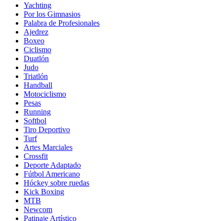
Yachting
Por los Gimnasios
Palabra de Profesionales
Ajedrez
Boxeo
Ciclismo
Duatlón
Judo
Triatlón
Handball
Motociclismo
Pesas
Running
Softbol
Tiro Deportivo
Turf
Artes Marciales
Crossfit
Deporte Adaptado
Fútbol Americano
Hóckey sobre ruedas
Kick Boxing
MTB
Newcom
Patinaje Artístico