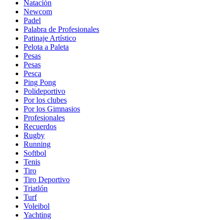
Natación
Newcom
Padel
Palabra de Profesionales
Patinaje Artístico
Pelota a Paleta
Pesas
Pesas
Pesca
Ping Pong
Polideportivo
Por los clubes
Por los Gimnasios
Profesionales
Recuerdos
Rugby
Running
Softbol
Tenis
Tiro
Tiro Deportivo
Triatlón
Turf
Voleibol
Yachting