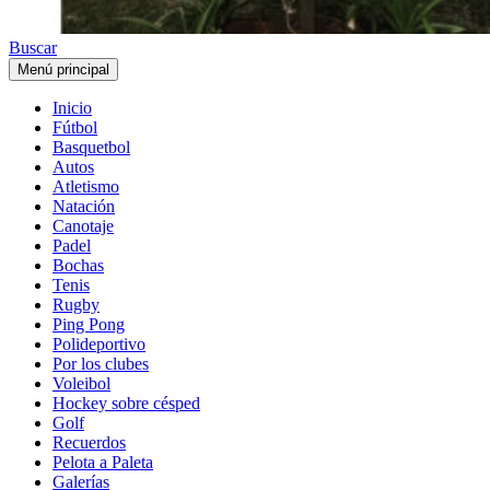
Buscar
Menú principal
Inicio
Fútbol
Basquetbol
Autos
Atletismo
Natación
Canotaje
Padel
Bochas
Tenis
Rugby
Ping Pong
Polideportivo
Por los clubes
Voleibol
Hockey sobre césped
Golf
Recuerdos
Pelota a Paleta
Galerías