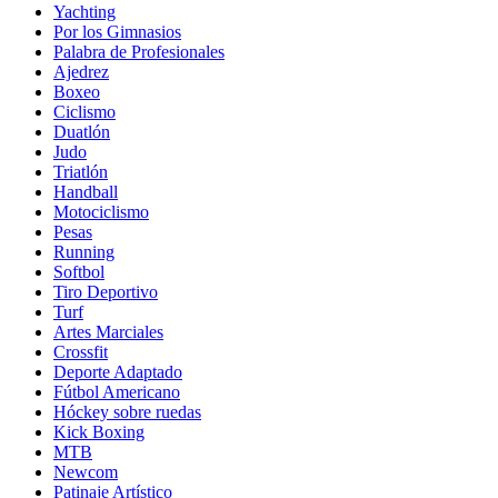
Yachting
Por los Gimnasios
Palabra de Profesionales
Ajedrez
Boxeo
Ciclismo
Duatlón
Judo
Triatlón
Handball
Motociclismo
Pesas
Running
Softbol
Tiro Deportivo
Turf
Artes Marciales
Crossfit
Deporte Adaptado
Fútbol Americano
Hóckey sobre ruedas
Kick Boxing
MTB
Newcom
Patinaje Artístico