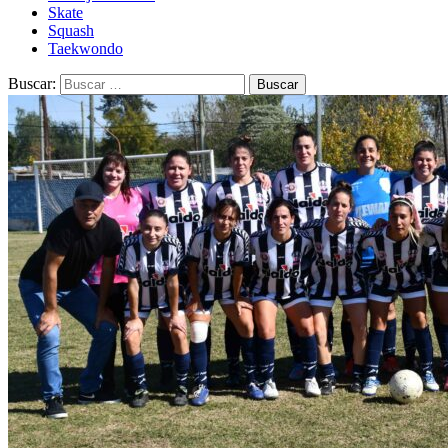
Skate
Squash
Taekwondo
Buscar: