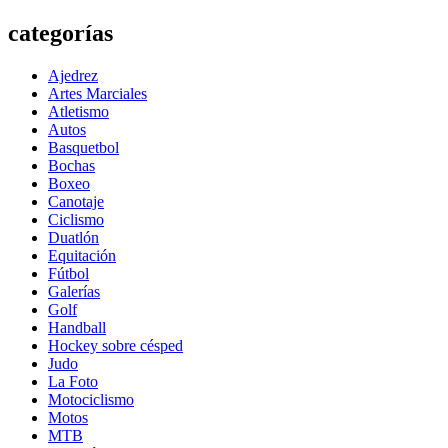
categorías
Ajedrez
Artes Marciales
Atletismo
Autos
Basquetbol
Bochas
Boxeo
Canotaje
Ciclismo
Duatlón
Equitación
Fútbol
Galerías
Golf
Handball
Hockey sobre césped
Judo
La Foto
Motociclismo
Motos
MTB