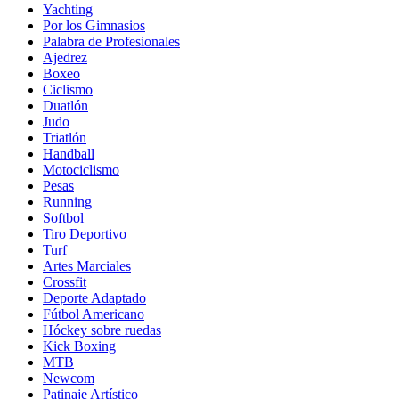
Yachting
Por los Gimnasios
Palabra de Profesionales
Ajedrez
Boxeo
Ciclismo
Duatlón
Judo
Triatlón
Handball
Motociclismo
Pesas
Running
Softbol
Tiro Deportivo
Turf
Artes Marciales
Crossfit
Deporte Adaptado
Fútbol Americano
Hóckey sobre ruedas
Kick Boxing
MTB
Newcom
Patinaje Artístico