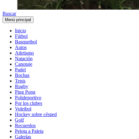
Buscar
Menú principal
Inicio
Fútbol
Basquetbol
Autos
Atletismo
Natación
Canotaje
Padel
Bochas
Tenis
Rugby
Ping Pong
Polideportivo
Por los clubes
Voleibol
Hockey sobre césped
Golf
Recuerdos
Pelota a Paleta
Galerías