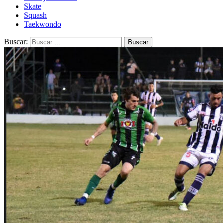
Skate
Squash
Taekwondo
Buscar: