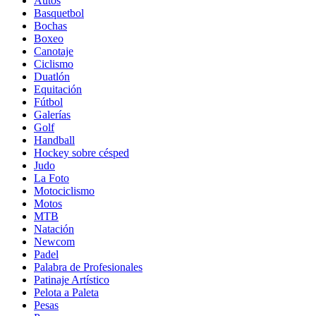
Autos
Basquetbol
Bochas
Boxeo
Canotaje
Ciclismo
Duatlón
Equitación
Fútbol
Galerías
Golf
Handball
Hockey sobre césped
Judo
La Foto
Motociclismo
Motos
MTB
Natación
Newcom
Padel
Palabra de Profesionales
Patinaje Artístico
Pelota a Paleta
Pesas