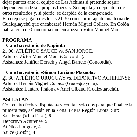
dejar puntos ante el equipo de Las Achiras si pretende seguir
dependiendo de sus propias fuerzas. Si empata ya dependerá de
otros resultados y, si pierde, se despide de la competencia.
El cotejo se jugará desde las 21:30 con el arbitraje de una terna de
Gualeguaychú que encabezará Hernán Miguel Collaso. En Colón
habrá terna de Concordia que encabezará Vítor Manuel Mora.
PROGRAMA
– Cancha: estadio de Ñapindá
21:00: ATLÉTICO SAUCE vs. SAN JORGE.
Árbitro: Víctor Manuel Mora (Concordia).
Asistentes: Jeniffer Dorsch y Angel Barreto (Concordia).
– Cancha: estadio «Simón Luciano Plazaola»
21:30: ATLÉTICO URUGUAY vs. DEPORTIVO ACHIRENSE.
Árbitro: Hernán Miguel Collaso (Gualeguaychu).
Asistentes: Lautaro Pralong y Ariel Gibaud (Gualeguaychú).
ASÍ ESTÁN
Con cuatro fechas disputadas y con tan sólo dos para que finalice la
primera fase, así están en la Zona 3 de la Región Litoral Sur:
San Jorge (VIlla Elisa), 8
Deportivo Achirense, 5
Atlético Uruguay, 4
Sauce (Colón), 4