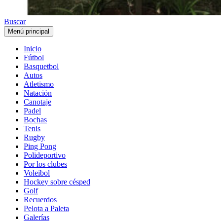
Buscar
Menú principal
Inicio
Fútbol
Basquetbol
Autos
Atletismo
Natación
Canotaje
Padel
Bochas
Tenis
Rugby
Ping Pong
Polideportivo
Por los clubes
Voleibol
Hockey sobre césped
Golf
Recuerdos
Pelota a Paleta
Galerías