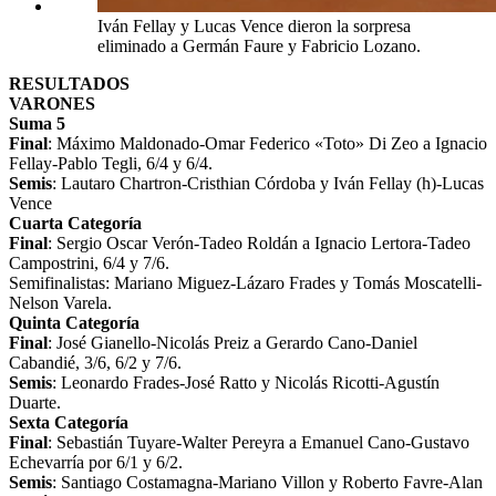
Iván Fellay y Lucas Vence dieron la sorpresa
eliminado a Germán Faure y Fabricio Lozano.
RESULTADOS
VARONES
Suma 5
Final
: Máximo Maldonado-Omar Federico «Toto» Di Zeo a Ignacio
Fellay-Pablo Tegli, 6/4 y 6/4.
Semis
: Lautaro Chartron-Cristhian Córdoba y Iván Fellay (h)-Lucas
Vence
Cuarta Categoría
Final
: Sergio Oscar Verón-Tadeo Roldán a Ignacio Lertora-Tadeo
Campostrini, 6/4 y 7/6.
Semifinalistas: Mariano Miguez-Lázaro Frades y Tomás Moscatelli-
Nelson Varela.
Quinta Categoría
Final
: José Gianello-Nicolás Preiz a Gerardo Cano-Daniel
Cabandié, 3/6, 6/2 y 7/6.
Semis
: Leonardo Frades-José Ratto y Nicolás Ricotti-Agustín
Duarte.
Sexta Categoría
Final
: Sebastián Tuyare-Walter Pereyra a Emanuel Cano-Gustavo
Echevarría por 6/1 y 6/2.
Semis
: Santiago Costamagna-Mariano Villon y Roberto Favre-Alan