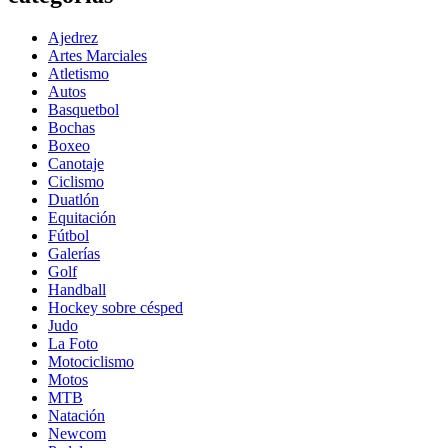
Ajedrez
Artes Marciales
Atletismo
Autos
Basquetbol
Bochas
Boxeo
Canotaje
Ciclismo
Duatlón
Equitación
Fútbol
Galerías
Golf
Handball
Hockey sobre césped
Judo
La Foto
Motociclismo
Motos
MTB
Natación
Newcom