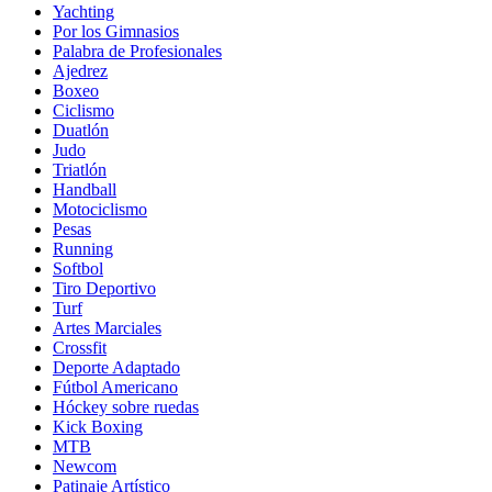
Yachting
Por los Gimnasios
Palabra de Profesionales
Ajedrez
Boxeo
Ciclismo
Duatlón
Judo
Triatlón
Handball
Motociclismo
Pesas
Running
Softbol
Tiro Deportivo
Turf
Artes Marciales
Crossfit
Deporte Adaptado
Fútbol Americano
Hóckey sobre ruedas
Kick Boxing
MTB
Newcom
Patinaje Artístico