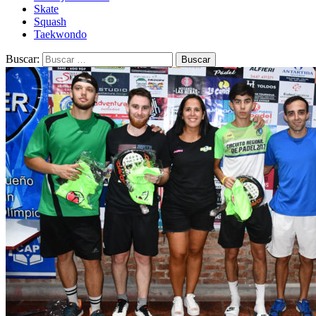
Skate
Squash
Taekwondo
Buscar: