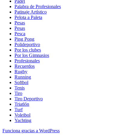
Padel
Palabra de Profesionales
Patinaje Artístico
Pelota a Paleta
Pesas
Pesas
Pesca
Ping Pong
Polideportivo
Por los clubes
Por los Gimnasios
Profesionales
Recuerdos
Rugby
Running
Softbol
Tenis
Tiro
Tiro Deportivo
Triatlón
Turf
Voleibol
Yachting
Funciona gracias a WordPress