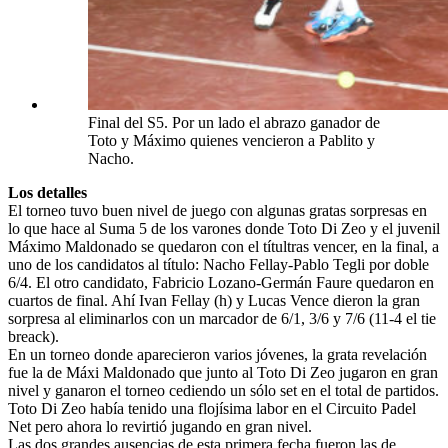
Final del S5. Por un lado el abrazo ganador de
Toto y Máximo quienes vencieron a Pablito y
Nacho.
Los detalles
El torneo tuvo buen nivel de juego con algunas gratas sorpresas en
lo que hace al Suma 5 de los varones donde Toto Di Zeo y el juvenil
Máximo Maldonado se quedaron con el títultras vencer, en la final, a
uno de los candidatos al título: Nacho Fellay-Pablo Tegli por doble
6/4. El otro candidato, Fabricio Lozano-Germán Faure quedaron en
cuartos de final. Ahí Ivan Fellay (h) y Lucas Vence dieron la gran
sorpresa al eliminarlos con un marcador de 6/1, 3/6 y 7/6 (11-4 el tie
breack).
En un torneo donde aparecieron varios jóvenes, la grata revelación
fue la de Máxi Maldonado que junto al Toto Di Zeo jugaron en gran
nivel y ganaron el torneo cediendo un sólo set en el total de partidos.
Toto Di Zeo había tenido una flojísima labor en el Circuito Padel
Net pero ahora lo revirtió jugando en gran nivel.
Las dos grandes ausencias de esta primera fecha fueron las de