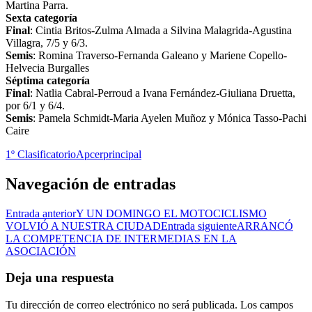
Martina Parra.
Sexta categoría
Final
: Cintia Britos-Zulma Almada a Silvina Malagrida-Agustina
Villagra, 7/5 y 6/3.
Semis
: Romina Traverso-Fernanda Galeano y Mariene Copello-
Helvecia Burgalles
Séptima categoría
Final
: Natlia Cabral-Perroud a Ivana Fernández-Giuliana Druetta,
por 6/1 y 6/4.
Semis
: Pamela Schmidt-Maria Ayelen Muñoz y Mónica Tasso-Pachi
Caire
1º Clasificatorio
Apcer
principal
Navegación de entradas
Entrada anterior
Y UN DOMINGO EL MOTOCICLISMO
VOLVIÓ A NUESTRA CIUDAD
Entrada siguiente
ARRANCÓ
LA COMPETENCIA DE INTERMEDIAS EN LA
ASOCIACIÓN
Deja una respuesta
Tu dirección de correo electrónico no será publicada.
Los campos