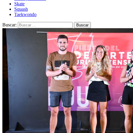
Skate
Squash
Taekwondo
Buscar: