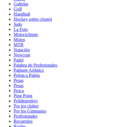
Galerías
Golf
Handball
Hockey sobre césped
Judo
La Foto
Motociclismo
Motos
MTB
Natación
Newcom
Padel
Palabra de Profesionales
Patinaje Artístico
Pelota a Paleta
Pesas
Pesas
Pesca
Ping Pong
Polideportivo
Por los clubes
Por los Gimnasios
Profesionales
Recuerdos
Rugby