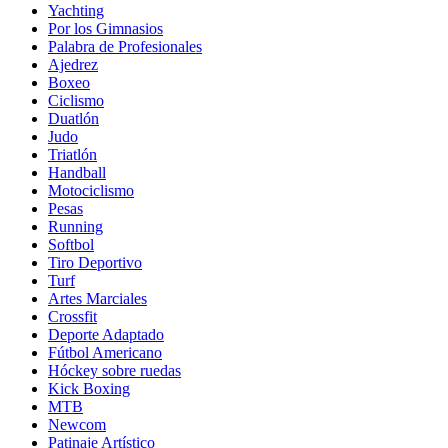
Yachting
Por los Gimnasios
Palabra de Profesionales
Ajedrez
Boxeo
Ciclismo
Duatlón
Judo
Triatlón
Handball
Motociclismo
Pesas
Running
Softbol
Tiro Deportivo
Turf
Artes Marciales
Crossfit
Deporte Adaptado
Fútbol Americano
Hóckey sobre ruedas
Kick Boxing
MTB
Newcom
Patinaje Artístico