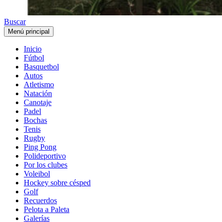
Buscar
Menú principal
Inicio
Fútbol
Basquetbol
Autos
Atletismo
Natación
Canotaje
Padel
Bochas
Tenis
Rugby
Ping Pong
Polideportivo
Por los clubes
Voleibol
Hockey sobre césped
Golf
Recuerdos
Pelota a Paleta
Galerías