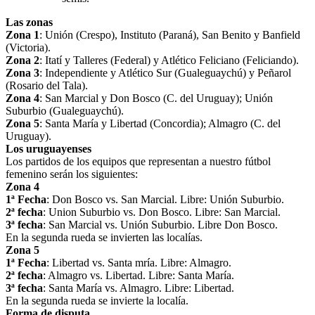
Las zonas
Zona 1
: Unión (Crespo), Instituto (Paraná), San Benito y Banfield
(Victoria).
Zona 2
: Itatí y Talleres (Federal) y Atlético Feliciano (Feliciando).
Zona 3
: Independiente y Atlético Sur (Gualeguaychú) y Peñarol
(Rosario del Tala).
Zona 4
: San Marcial y Don Bosco (C. del Uruguay); Unión
Suburbio (Gualeguaychú).
Zona 5
: Santa María y Libertad (Concordia); Almagro (C. del
Uruguay).
Los uruguayenses
Los partidos de los equipos que representan a nuestro fútbol
femenino serán los siguientes:
Zona 4
1ª Fecha
: Don Bosco vs. San Marcial. Libre: Unión Suburbio.
2ª fecha
: Union Suburbio vs. Don Bosco. Libre: San Marcial.
3ª fecha
: San Marcial vs. Unión Suburbio. Libre Don Bosco.
En la segunda rueda se invierten las localías.
Zona 5
1ª Fecha
: Libertad vs. Santa mría. Libre: Almagro.
2ª fecha
: Almagro vs. Libertad. Libre: Santa María.
3ª fecha
: Santa María vs. Almagro. Libre: Libertad.
En la segunda rueda se invierte la localía.
Forma de disputa