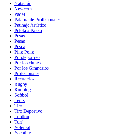
Natación
Newcom
Padel
Palabra de Profesionales
Patinaje Artístico
Pelota a Paleta
Pesas
Pesas
Pesca
Ping Pong
Polideportivo
Por los clubes
Por los Gimnasios
Profesionales
Recuerdos
Rugby
Running
Softbol
Tenis
Tiro
Tiro Deportivo
Triatlón
Turf
Voleibol
Yachting