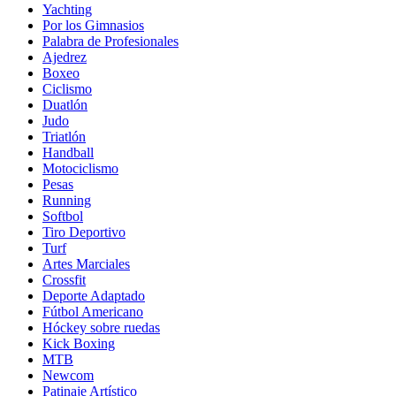
Yachting
Por los Gimnasios
Palabra de Profesionales
Ajedrez
Boxeo
Ciclismo
Duatlón
Judo
Triatlón
Handball
Motociclismo
Pesas
Running
Softbol
Tiro Deportivo
Turf
Artes Marciales
Crossfit
Deporte Adaptado
Fútbol Americano
Hóckey sobre ruedas
Kick Boxing
MTB
Newcom
Patinaje Artístico