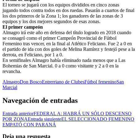
El torneo se jugará con los equipos divididos en cinco zonas
jugando todos contra todos en dos ruedas. Pasarán a cuartos de final
los dos primeros de la Zona 1; los ganadores de las zonas de 3
equipos y los dos mejores segundos de esas zonas.
El primer campeón
Almagro irá este año en defensa del título logrado en 2018 cuando
se consagró como el primer Campeón Provincial de Fútbol
Femenino tras vencer, en la final al Atlético Feliciano. Fue 2 a 0 en
el partido de ida con dos goles de Melina Ramírez y festejó pese a la
derrota, en Feliciano, por 1 a 0.
En semifinales Almagro había eliminado nada menos que a Las
Bohemias de San Marcial. 0 a 0 como visitante y 2 a 0 en la
revancha.
Almagro
Don Bosco
Entrerriano de Clubes
Fútbol femenino
San
Marcial
Navegación de entradas
Entrada anterior
FEDERAL A: HABRÁ UN SÓLO DESCENSO
POR ZONA
Entrada siguiente
EL SELECCIONADO FEMENINO
EMPATÓ CON PARANÁ
Deja una respuesta