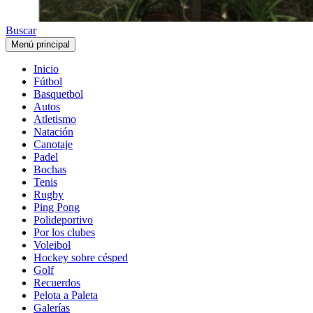
Buscar
Menú principal
Inicio
Fútbol
Basquetbol
Autos
Atletismo
Natación
Canotaje
Padel
Bochas
Tenis
Rugby
Ping Pong
Polideportivo
Por los clubes
Voleibol
Hockey sobre césped
Golf
Recuerdos
Pelota a Paleta
Galerías