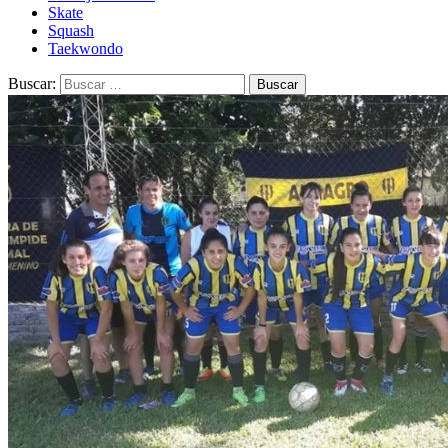
Skate
Squash
Taekwondo
Buscar: