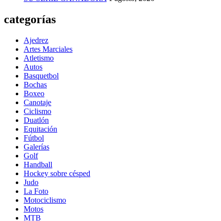
categorías
Ajedrez
Artes Marciales
Atletismo
Autos
Basquetbol
Bochas
Boxeo
Canotaje
Ciclismo
Duatlón
Equitación
Fútbol
Galerías
Golf
Handball
Hockey sobre césped
Judo
La Foto
Motociclismo
Motos
MTB