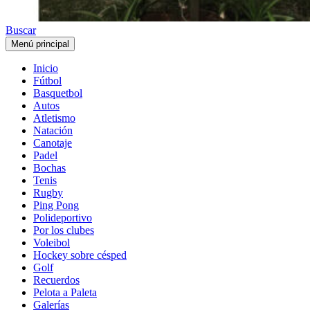
Buscar
Menú principal
Inicio
Fútbol
Basquetbol
Autos
Atletismo
Natación
Canotaje
Padel
Bochas
Tenis
Rugby
Ping Pong
Polideportivo
Por los clubes
Voleibol
Hockey sobre césped
Golf
Recuerdos
Pelota a Paleta
Galerías