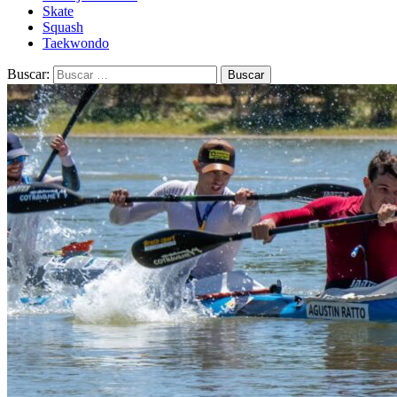
Skate
Squash
Taekwondo
Buscar: