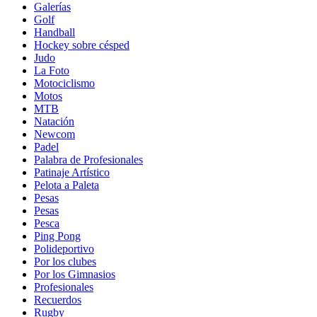
Galerías
Golf
Handball
Hockey sobre césped
Judo
La Foto
Motociclismo
Motos
MTB
Natación
Newcom
Padel
Palabra de Profesionales
Patinaje Artístico
Pelota a Paleta
Pesas
Pesas
Pesca
Ping Pong
Polideportivo
Por los clubes
Por los Gimnasios
Profesionales
Recuerdos
Rugby