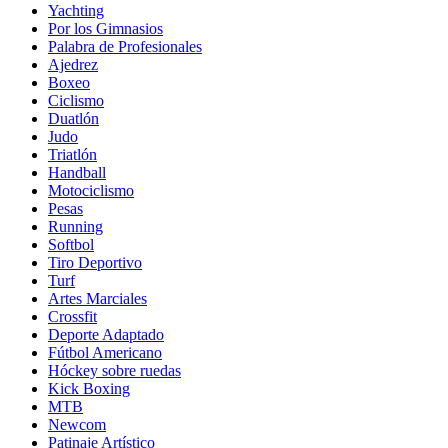
Yachting
Por los Gimnasios
Palabra de Profesionales
Ajedrez
Boxeo
Ciclismo
Duatlón
Judo
Triatlón
Handball
Motociclismo
Pesas
Running
Softbol
Tiro Deportivo
Turf
Artes Marciales
Crossfit
Deporte Adaptado
Fútbol Americano
Hóckey sobre ruedas
Kick Boxing
MTB
Newcom
Patinaje Artístico