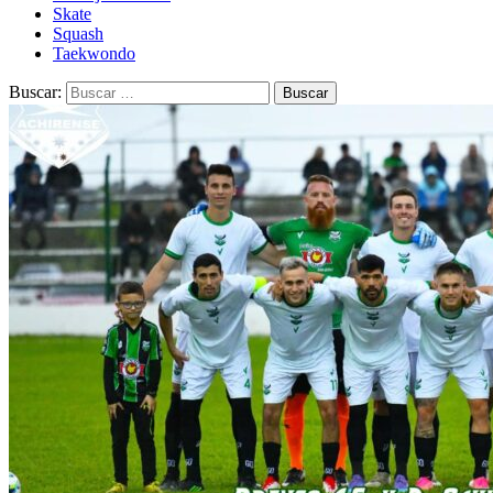
Skate
Squash
Taekwondo
Buscar: