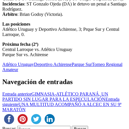
Incidencias
: ST Gonzalo Ojeda (DA) le detuvo un penal a Santiago
Rodríguez.
Árbitro
: Brian Godoy (Victoria).
Las posiciones
Atlético Uruguay y Deportivo Achirense, 3; Prque Sur y Central
Larroque, 0.
Próxima fecha (2ª)
Central Larroque vs. Atlético Uruguay
Parque Sur vs. Achirense
Atlético Uruguay
Deportivo Achirense
Parque Sur
Torneo Regional
Amateur
Navegación de entradas
Entrada anterior
GIMNASIA-ATLÉTICO PARANÁ, UN
PARTIDO SIN LUGAR PARA LA ESPECULACIÓN
Entrada
siguiente
UNA MULTITUD ACOMPAÑÓ A ALCEC EN SU 9ª
MARATÓN
Buscar: