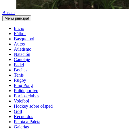
Buscar
Menú principal
Inicio
Fútbol
Basquetbol
Autos
Atletismo
Natación
Canotaje
Padel
Bochas
Tenis
Rugby
Ping Pong
Polideportivo
Por los clubes
Voleibol
Hockey sobre césped
Golf
Recuerdos
Pelota a Paleta
Galerías