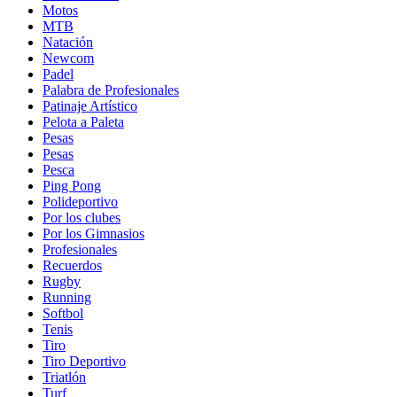
Motos
MTB
Natación
Newcom
Padel
Palabra de Profesionales
Patinaje Artístico
Pelota a Paleta
Pesas
Pesas
Pesca
Ping Pong
Polideportivo
Por los clubes
Por los Gimnasios
Profesionales
Recuerdos
Rugby
Running
Softbol
Tenis
Tiro
Tiro Deportivo
Triatlón
Turf