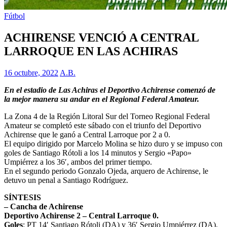
Fútbol
ACHIRENSE VENCIÓ A CENTRAL
LARROQUE EN LAS ACHIRAS
16 octubre, 2022
A.B.
En el estadio de Las Achiras el Deportivo Achirense comenzó de
la mejor manera su andar en el Regional Federal Amateur.
La Zona 4 de la Región Litoral Sur del Torneo Regional Federal
Amateur se completó este sábado con el triunfo del Deportivo
Achirense que le ganó a Central Larroque por 2 a 0.
El equipo dirigido por Marcelo Molina se hizo duro y se impuso con
goles de Santiago Rótoli a los 14 minutos y Sergio «Papo»
Umpiérrez a los 36′, ambos del primer tiempo.
En el segundo periodo Gonzalo Ojeda, arquero de Achirense, le
detuvo un penal a Santiago Rodríguez.
SÍNTESIS
– Cancha de Achirense
Deportivo Achirense 2 – Central Larroque 0.
Goles
: PT 14′ Santiago Rótoli (DA) y 36′ Sergio Umpiérrez (DA).