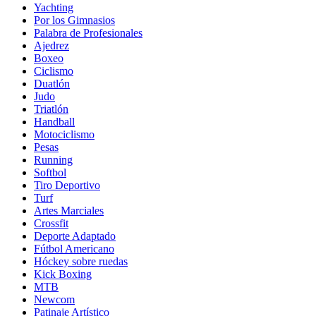
Yachting
Por los Gimnasios
Palabra de Profesionales
Ajedrez
Boxeo
Ciclismo
Duatlón
Judo
Triatlón
Handball
Motociclismo
Pesas
Running
Softbol
Tiro Deportivo
Turf
Artes Marciales
Crossfit
Deporte Adaptado
Fútbol Americano
Hóckey sobre ruedas
Kick Boxing
MTB
Newcom
Patinaje Artístico