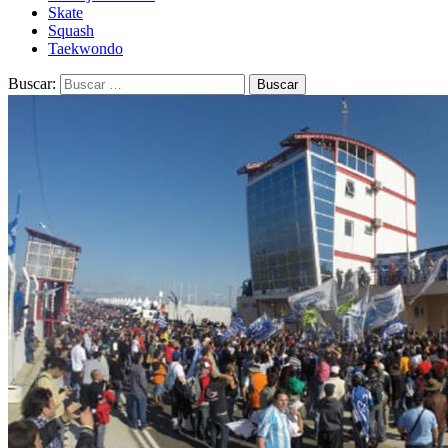
Skate
Squash
Taekwondo
Buscar: