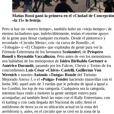
Matías Rossi ganó la primera en el «Ciudad de Concepció
«la 15» lo festeja
.
Pero si hay un «nuevo tiempo», también hubo un «viejo tiempo»; de
eternos luchadores que, indefectiblemente, tenían el enorme apoyo
de la gente para llenar cualquier escenario. Desde el pintoresco y
recordado «Circuito Mena»; con «la curva de Bonelli», el
«Tobogán» o «El Chupete» que explotaba de gente para ver la
Fórmula Entrerriana de los hermanos
Scolamieri
, de
Próspero
Boneli y Reynaldo Vaccalluzzo.
Pero antes de eso los memoriosos
nos hablaban de los monopostos de
Isidro Biribaldo Gertsner o
Américo Durandó
, pasando por los Falcon, Chevis y Torino de los
concordienses
Luis César «Chivo» Castelli, Guillermo Von
Wernich
o nuestro
Antonio «Tunga» Roude
del Turismo
Mejorado Anexo J, o el
«Pulga» Fender
haciendo maravillas con el
Isetta 300, aquel auto de 3 ruedas que le peleaba de igual a igual a
los Gordini, los top de esa categoría. Cualquiera sea la categoría,
mientras haya ruido a motores la gente siempre estuvo para
acompañar; así también llenó las rutas con el Rally Entrerriano, con
el karting y con cada llegada del Nacional de rally; llenó el
autódromo de tierra ya en su ubicación actual en la zona del
aeródromo y, antes, en el circuito que se creó en la zona de la