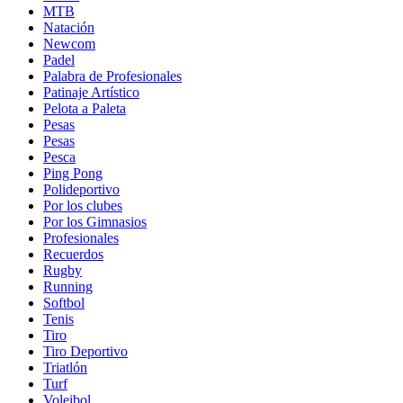
MTB
Natación
Newcom
Padel
Palabra de Profesionales
Patinaje Artístico
Pelota a Paleta
Pesas
Pesas
Pesca
Ping Pong
Polideportivo
Por los clubes
Por los Gimnasios
Profesionales
Recuerdos
Rugby
Running
Softbol
Tenis
Tiro
Tiro Deportivo
Triatlón
Turf
Voleibol