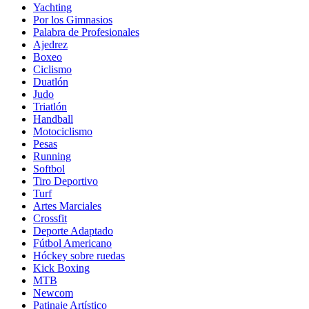
Yachting
Por los Gimnasios
Palabra de Profesionales
Ajedrez
Boxeo
Ciclismo
Duatlón
Judo
Triatlón
Handball
Motociclismo
Pesas
Running
Softbol
Tiro Deportivo
Turf
Artes Marciales
Crossfit
Deporte Adaptado
Fútbol Americano
Hóckey sobre ruedas
Kick Boxing
MTB
Newcom
Patinaje Artístico