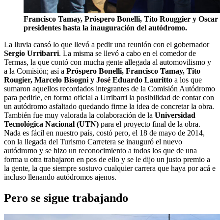
Francisco Tamay, Próspero Bonelli, Tito Rouggier y Oscar F
presidentes hasta la inauguración del autódromo.
La lluvia cansó lo que llevó a pedir una reunión con el gobernador
Sergio Urribarri
. La misma se llevó a cabo en el comedor de
Termas, la que contó con mucha gente allegada al automovilismo y
a la Comisión; así a
Próspero Bonelli, Francisco Tamay, Tito
Rougier, Marcelo Bisogni y José Eduardo Lauritto
a los que
sumaron aquellos recordados integrantes de la Comisión Autódromo
para pedirle, en forma oficial a Urribarri la posibilidad de contar con
un autódromo asfaltado quedando firme la idea de concretar la obra.
También fue muy valorada la colaboración de la
Universidad
Tecnológica Nacional (UTN)
para el proyecto final de la obra.
Nada es fácil en nuestro país, costó pero, el 18 de mayo de 2014,
con la llegada del Turismo Carretera se inauguró el nuevo
autódromo y se hizo un reconocimiento a todos los que de una
forma u otra trabajaron en pos de ello y se le dijo un justo premio a
la gente, la que siempre sostuvo cualquier carrera que haya por acá e
incluso llenando autódromos ajenos.
Pero se sigue trabajando