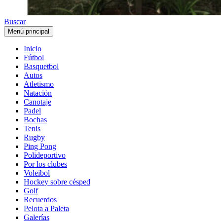
Buscar
Menú principal
Inicio
Fútbol
Basquetbol
Autos
Atletismo
Natación
Canotaje
Padel
Bochas
Tenis
Rugby
Ping Pong
Polideportivo
Por los clubes
Voleibol
Hockey sobre césped
Golf
Recuerdos
Pelota a Paleta
Galerías