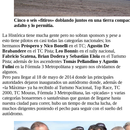
Cinco o seis «fitiros» doblando juntos en una tierra compa
asfalto y lo permitia.
La Histórica tiene mucha gente pero no sobran sponsors y pese a
esto tiene pilotos en casi todas las categorías nacionales; los
hermanos
Próspero y Nico Bonelli
en el TC;
Agustín De
Brabandere
en el TC Pista;
Leo Bonni
n en el rally nacional,
Fabricio Scatena, Brian Dodera y Sebastián Elola
en el Turismo
Pista; además de los ascendentes
Tomás Pellandino y Agustín
Fulini
en la Fórmula 3 Metropolitana y seguro nos olvidamos de
algunos.
Pero para llegar al 18 de mayo de 2014 donde las principales
autoridades dejaron inaugurados un autódromo donde, además de
«la Máxima» ya ha recibido al Turismo Nacional, Top Race, TC
2000, TC Mouras, Fórmula 3 Metropolitana, las «picadas» y varias
categorías bonaerenes o santafesinas que gustan de llegarse hasta
nuestra ciudad para correr, hubo un tiempo de mucha lucha, de
muchos dirigentes poniendo el pecho para seguir con el sueño del
autódromo.