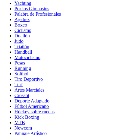
Yachting
Por los Gimnasios
Palabra de Profesionales
Ajedrez
Boxeo
Ciclismo
Duatlón
Judo
Triatlón
Handball
Motociclismo
Pesas
Running
Softbol
Tiro Deportivo
Turf
Artes Marciales
Crossfit
Deporte Adaptado
Fútbol Americano
Hóckey sobre ruedas
Kick Boxing
MTB
Newcom
Patinaje Artístico