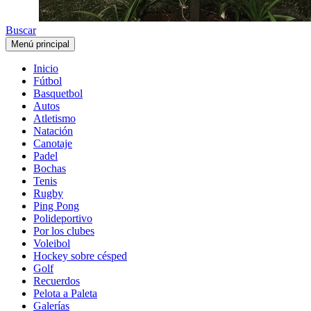
Buscar
Menú principal
Inicio
Fútbol
Basquetbol
Autos
Atletismo
Natación
Canotaje
Padel
Bochas
Tenis
Rugby
Ping Pong
Polideportivo
Por los clubes
Voleibol
Hockey sobre césped
Golf
Recuerdos
Pelota a Paleta
Galerías