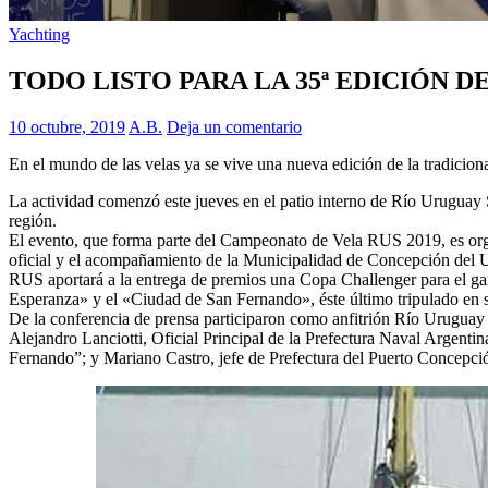
Yachting
TODO LISTO PARA LA 35ª EDICIÓN 
10 octubre, 2019
A.B.
Deja un comentario
En el mundo de las velas ya se vive una nueva edición de la tradicio
La actividad comenzó este jueves en el patio interno de Río Uruguay S
región.
El evento, que forma parte del Campeonato de Vela RUS 2019, es org
oficial y el acompañamiento de la Municipalidad de Concepción del 
RUS aportará a la entrega de premios una Copa Challenger para el gana
Esperanza» y el «Ciudad de San Fernando», éste último tripulado en s
De la conferencia de prensa participaron como anfitrión Río Urugua
Alejandro Lanciotti, Oficial Principal de la Prefectura Naval Argentin
Fernando”; y Mariano Castro, jefe de Prefectura del Puerto Concepció