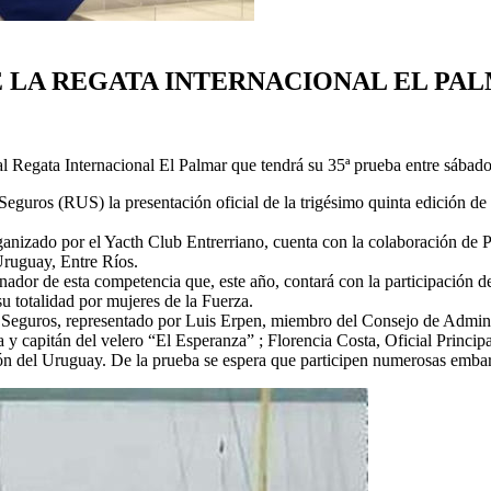
DE LA REGATA INTERNACIONAL EL PA
nal Regata Internacional El Palmar que tendrá su 35ª prueba entre sába
eguros (RUS) la presentación oficial de la trigésimo quinta edición de l
anizado por el Yacth Club Entrerriano, cuenta con la colaboración de
Uruguay, Entre Ríos.
dor de esta competencia que, este año, contará con la participación de 
u totalidad por mujeres de la Fuerza.
y Seguros, representado por Luis Erpen, miembro del Consejo de Admin
a y capitán del velero “El Esperanza” ; Florencia Costa, Oficial Princi
n del Uruguay. De la prueba se espera que participen numerosas embarca