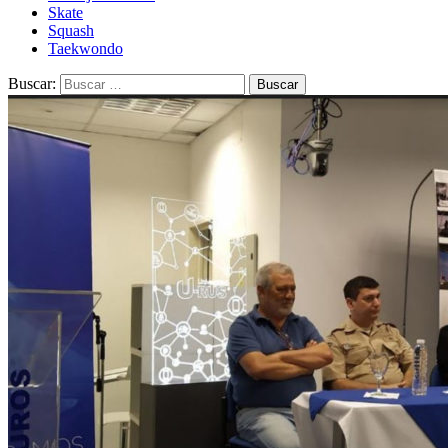
Skate
Squash
Taekwondo
Buscar: