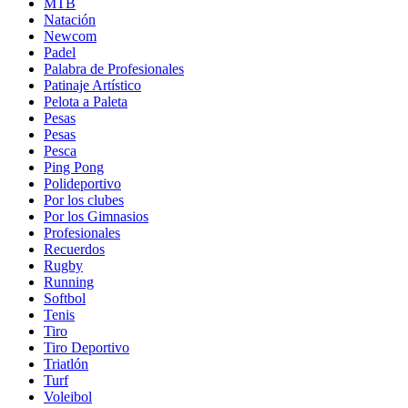
MTB
Natación
Newcom
Padel
Palabra de Profesionales
Patinaje Artístico
Pelota a Paleta
Pesas
Pesas
Pesca
Ping Pong
Polideportivo
Por los clubes
Por los Gimnasios
Profesionales
Recuerdos
Rugby
Running
Softbol
Tenis
Tiro
Tiro Deportivo
Triatlón
Turf
Voleibol