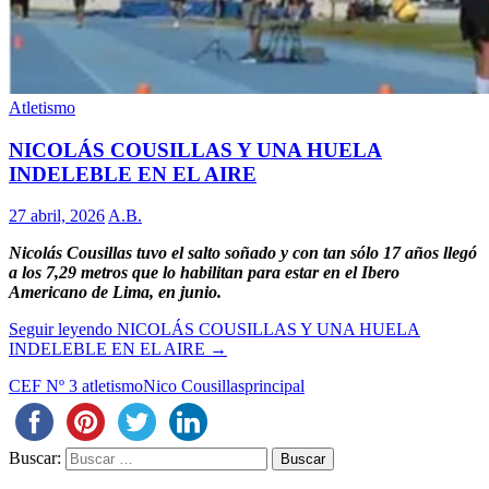
Atletismo
NICOLÁS COUSILLAS Y UNA HUELA
INDELEBLE EN EL AIRE
27 abril, 2026
A.B.
Nicolás Cousillas tuvo el salto soñado y con tan sólo 17 años llegó
a los 7,29 metros que lo habilitan para estar en el Ibero
Americano de Lima, en junio.
Seguir leyendo
NICOLÁS COUSILLAS Y UNA HUELA
INDELEBLE EN EL AIRE
→
CEF Nº 3 atletismo
Nico Cousillas
principal
Buscar: