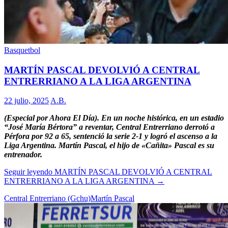
Basquetbol
MARTÍN PASCAL DEVOLVIÓ A CENTRAL
ENTRERRIANO A LA LIGA ARGENTINA
22 julio, 2025
A.B.
(Especial por Ahora El Día). En un noche histórica, en un estadio
“José María Bértora” a reventar, Central Entrerriano derrotó a
Pérfora por 92 a 65, sentenció la serie 2-1 y logró el ascenso a la
Liga Argentina. Martín Pascal, el hijo de «Cañita» Pascal es su
entrenador.
Seguir leyendo
MARTÍN PASCAL DEVOLVIÓ A CENTRAL
ENTRERRIANO A LA LIGA ARGENTINA
→
Central Entrerriano (Gchu)
Martín Pascal