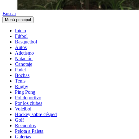
Buscar
Menú principal
Inicio
Fútbol
Basquetbol
Autos
Atletismo
Natación
Canotaje
Padel
Bochas
Tenis
Rugby
Ping Pong
Polideportivo
Por los clubes
Voleibol
Hockey sobre césped
Golf
Recuerdos
Pelota a Paleta
Galerías