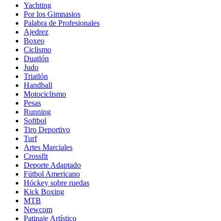
Yachting
Por los Gimnasios
Palabra de Profesionales
Ajedrez
Boxeo
Ciclismo
Duatlón
Judo
Triatlón
Handball
Motociclismo
Pesas
Running
Softbol
Tiro Deportivo
Turf
Artes Marciales
Crossfit
Deporte Adaptado
Fútbol Americano
Hóckey sobre ruedas
Kick Boxing
MTB
Newcom
Patinaje Artístico