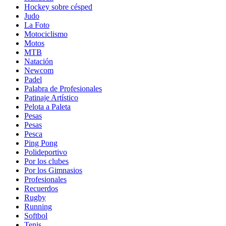
Hockey sobre césped
Judo
La Foto
Motociclismo
Motos
MTB
Natación
Newcom
Padel
Palabra de Profesionales
Patinaje Artístico
Pelota a Paleta
Pesas
Pesas
Pesca
Ping Pong
Polideportivo
Por los clubes
Por los Gimnasios
Profesionales
Recuerdos
Rugby
Running
Softbol
Tenis