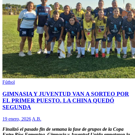
Fútbol
GIMNASIA Y JUVENTUD VAN A SORTEO POR
EL PRIMER PUESTO. LA CHINA QUEDÓ
SEGUNDA
19 enero, 2026
A.B.
Finalizó el pasado fin de semana la fase de grupos de la Copa
Entre Ríos Femenina. Gimnasia y Juventud Unida empataron la