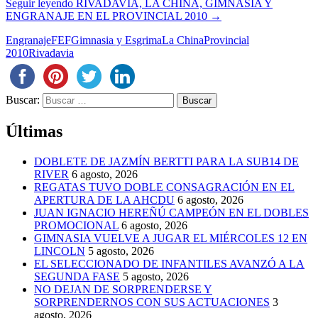
Seguir leyendo
RIVADAVIA, LA CHINA, GIMNASIA Y
ENGRANAJE EN EL PROVINCIAL 2010
→
Engranaje
FEF
Gimnasia y Esgrima
La China
Provincial
2010
Rivadavia
Buscar:
Últimas
DOBLETE DE JAZMÍN BERTTI PARA LA SUB14 DE
RIVER
6 agosto, 2026
REGATAS TUVO DOBLE CONSAGRACIÓN EN EL
APERTURA DE LA AHCDU
6 agosto, 2026
JUAN IGNACIO HEREÑÚ CAMPEÓN EN EL DOBLES
PROMOCIONAL
6 agosto, 2026
GIMNASIA VUELVE A JUGAR EL MIÉRCOLES 12 EN
LINCOLN
5 agosto, 2026
EL SELECCIONADO DE INFANTILES AVANZÓ A LA
SEGUNDA FASE
5 agosto, 2026
NO DEJAN DE SORPRENDERSE Y
SORPRENDERNOS CON SUS ACTUACIONES
3
agosto, 2026