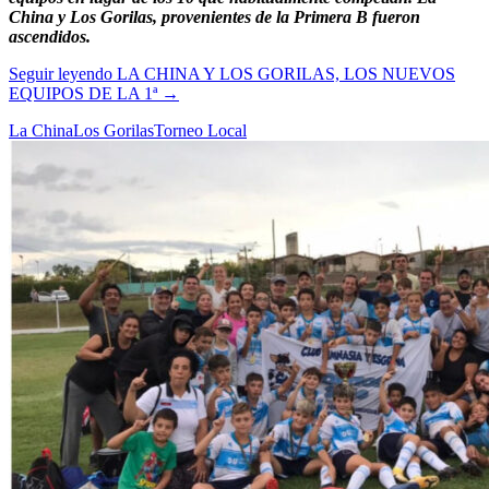
China y Los Gorilas, provenientes de la Primera B fueron
ascendidos.
Seguir leyendo
LA CHINA Y LOS GORILAS, LOS NUEVOS
EQUIPOS DE LA 1ª
→
La China
Los Gorilas
Torneo Local