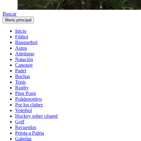
Buscar
Menú principal
Inicio
Fútbol
Basquetbol
Autos
Atletismo
Natación
Canotaje
Padel
Bochas
Tenis
Rugby
Ping Pong
Polideportivo
Por los clubes
Voleibol
Hockey sobre césped
Golf
Recuerdos
Pelota a Paleta
Galerías