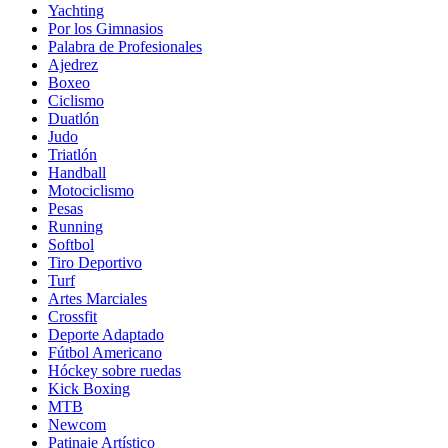
Yachting
Por los Gimnasios
Palabra de Profesionales
Ajedrez
Boxeo
Ciclismo
Duatlón
Judo
Triatlón
Handball
Motociclismo
Pesas
Running
Softbol
Tiro Deportivo
Turf
Artes Marciales
Crossfit
Deporte Adaptado
Fútbol Americano
Hóckey sobre ruedas
Kick Boxing
MTB
Newcom
Patinaje Artístico