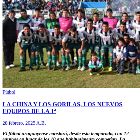
Fútbol
LA CHINA Y LOS GORILAS, LOS NUEVOS
EQUIPOS DE LA 1ª
28 febrero, 2025
A.B.
El fútbol uruguayense constará, desde esta temporada, con 12
equipos en lugar de los 10 que habitualmente competían. La