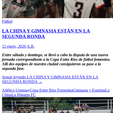
Fútbol
LA CHINA Y GIMNASIA ESTÁN EN LA
SEGUNDA RONDA
12 enero, 2026
A.B.
Entre sábado y domingo, se llevó a cabo la disputa de una nueva
jornada correspondiente a la Copa Entre Ríos de fútbol femenino.
Allí dos equipos de nuestra ciudad consiguieron su pase a la
segunda fase.
Seguir leyendo
LA CHINA Y GIMNASIA ESTÁN EN LA
SEGUNDA RONDA
→
Atlético Uruguay
Copa Entre Ríos Femenina
Gimnasia y Esgrima
La
China
La Higuera FC