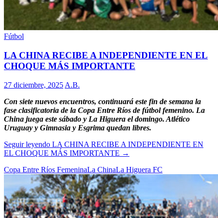
Fútbol
LA CHINA RECIBE A INDEPENDIENTE EN EL
CHOQUE MÁS IMPORTANTE
27 diciembre, 2025
A.B.
Con siete nuevos encuentros, continuará este fin de semana la
fase clasificatoria de la Copa Entre Ríos de fútbol femenino. La
China juega este sábado y La Higuera el domingo. Atlético
Uruguay y Gimnasia y Esgrima quedan libres.
Seguir leyendo
LA CHINA RECIBE A INDEPENDIENTE EN
EL CHOQUE MÁS IMPORTANTE
→
Copa Entre Ríos Femenina
La China
La Higuera FC