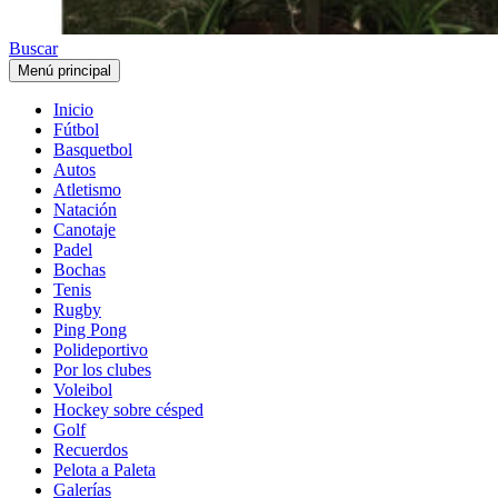
Buscar
Menú principal
Inicio
Fútbol
Basquetbol
Autos
Atletismo
Natación
Canotaje
Padel
Bochas
Tenis
Rugby
Ping Pong
Polideportivo
Por los clubes
Voleibol
Hockey sobre césped
Golf
Recuerdos
Pelota a Paleta
Galerías