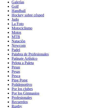
Galerías
Golf
Handball
Hockey sobre césped
Judo
La Foto
Motociclismo
Motos
MTB
Natación
Newcom
Padel
Palabra de Profesionales
Patinaje Artístico
Pelota a Paleta
Pesas
Pesas
Pesca
Ping Pong
Polideportivo
Por los clubes
Por los Gimnasios
Profesionales
Recuerdos
Rugby