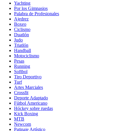
Yachting
Por los Gimnasios
Palabra de Profesionales
Ajedrez
Boxeo
Ciclismo
Duatlón
Judo
Triatlón
Handball
Motociclismo
Pesas
Running
Softbol
Tiro Deportivo
Turf
Artes Marciales
Crossfit
Deporte Adaptado
Fútbol Americano
Hóckey sobre ruedas
Kick Boxing
MTB
Newcom
Patinaje Artístico