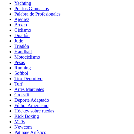
Yachting
Por los Gimnasios
Palabra de Profesionales
Ajedrez
Boxeo
Ciclismo
Duatlón
Judo
Triatlón
Handball
Motociclismo
Pesas
Running
Softbol
Tiro Deportivo
Turf
Artes Marciales
Crossfit
Deporte Adaptado
Fútbol Americano
Hóckey sobre ruedas
Kick Boxing
MTB
Newcom
Patinaje Artístico