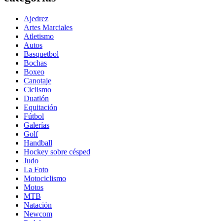
Ajedrez
Artes Marciales
Atletismo
Autos
Basquetbol
Bochas
Boxeo
Canotaje
Ciclismo
Duatlón
Equitación
Fútbol
Galerías
Golf
Handball
Hockey sobre césped
Judo
La Foto
Motociclismo
Motos
MTB
Natación
Newcom