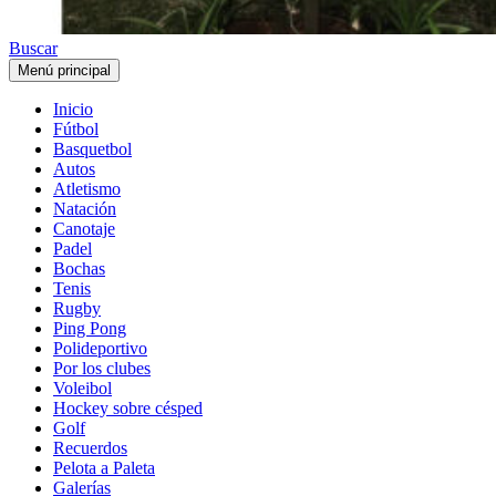
Buscar
Menú principal
Inicio
Fútbol
Basquetbol
Autos
Atletismo
Natación
Canotaje
Padel
Bochas
Tenis
Rugby
Ping Pong
Polideportivo
Por los clubes
Voleibol
Hockey sobre césped
Golf
Recuerdos
Pelota a Paleta
Galerías