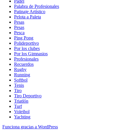
Padel
Palabra de Profesionales
Patinaje Artístico
Pelota a Paleta
Pesas
Pesas
Pesca
Ping Pong
Polideportivo
Por los clubes
Por los Gimnasios
Profesionales
Recuerdos
Rugby
Running
Softbol
Tenis
Tiro
Tiro Deportivo
Triatlón
Turf
Voleibol
Yachting
Funciona gracias a WordPress