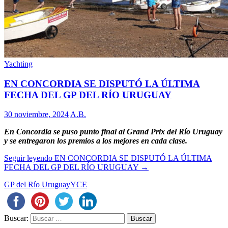
Yachting
EN CONCORDIA SE DISPUTÓ LA ÚLTIMA
FECHA DEL GP DEL RÍO URUGUAY
30 noviembre, 2024
A.B.
En Concordia se puso punto final al Grand Prix del Río Uruguay
y se entregaron los premios a los mejores en cada clase.
Seguir leyendo
EN CONCORDIA SE DISPUTÓ LA ÚLTIMA
FECHA DEL GP DEL RÍO URUGUAY
→
GP del Río Uruguay
YCE
Buscar: