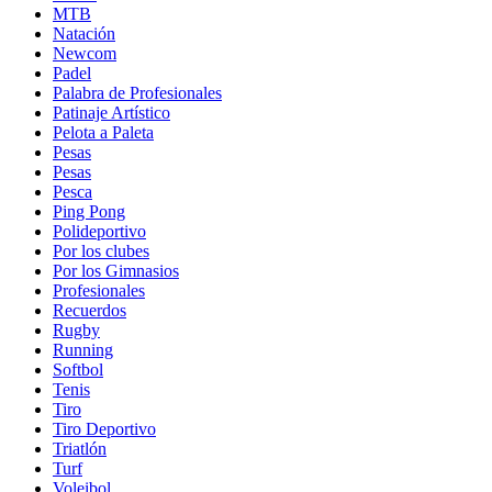
MTB
Natación
Newcom
Padel
Palabra de Profesionales
Patinaje Artístico
Pelota a Paleta
Pesas
Pesas
Pesca
Ping Pong
Polideportivo
Por los clubes
Por los Gimnasios
Profesionales
Recuerdos
Rugby
Running
Softbol
Tenis
Tiro
Tiro Deportivo
Triatlón
Turf
Voleibol