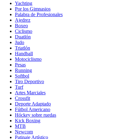
Yachting
Por los Gimnasios
Palabra de Profesionales
Ajedrez
Boxeo
Ciclismo
Duatlón
Judo
Triatlón
Handball
Motociclismo
Pesas
Running
Softbol
Tiro Deportivo
Turf
Artes Marciales
Crossfit
Deporte Adaptado
Fútbol Americano
Hóckey sobre ruedas
Kick Boxing
MTB
Newcom
Patinaje Artístico