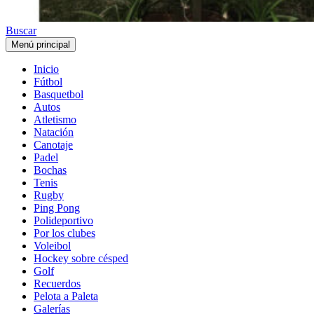
Buscar
Menú principal
Inicio
Fútbol
Basquetbol
Autos
Atletismo
Natación
Canotaje
Padel
Bochas
Tenis
Rugby
Ping Pong
Polideportivo
Por los clubes
Voleibol
Hockey sobre césped
Golf
Recuerdos
Pelota a Paleta
Galerías