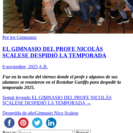
Por los Gimnasios
EL GIMNASIO DEL PROFE NICOLÁS
SCALESE DESPIDIÓ LA TEMPORADA
8 noviembre, 2025
A.B.
Fue en la noche del viernes donde el profe y algunos de sus
alumnos se reunieron en el Restobar Gariffo para despedir la
temporada 2025.
Seguir leyendo
EL GIMNASIO DEL PROFE NICOLÁS
SCALESE DESPIDIÓ LA TEMPORADA
→
Despedda de año
Gimnasio Nico Scalese
Buscar: