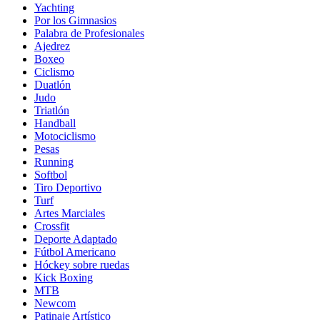
Yachting
Por los Gimnasios
Palabra de Profesionales
Ajedrez
Boxeo
Ciclismo
Duatlón
Judo
Triatlón
Handball
Motociclismo
Pesas
Running
Softbol
Tiro Deportivo
Turf
Artes Marciales
Crossfit
Deporte Adaptado
Fútbol Americano
Hóckey sobre ruedas
Kick Boxing
MTB
Newcom
Patinaje Artístico