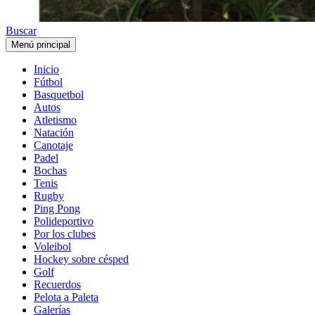
Buscar
Menú principal
Inicio
Fútbol
Basquetbol
Autos
Atletismo
Natación
Canotaje
Padel
Bochas
Tenis
Rugby
Ping Pong
Polideportivo
Por los clubes
Voleibol
Hockey sobre césped
Golf
Recuerdos
Pelota a Paleta
Galerías