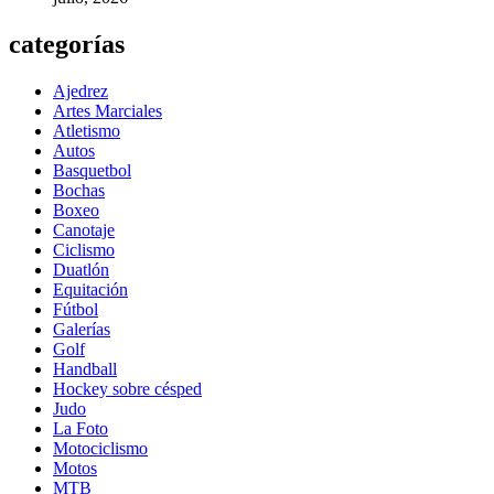
categorías
Ajedrez
Artes Marciales
Atletismo
Autos
Basquetbol
Bochas
Boxeo
Canotaje
Ciclismo
Duatlón
Equitación
Fútbol
Galerías
Golf
Handball
Hockey sobre césped
Judo
La Foto
Motociclismo
Motos
MTB