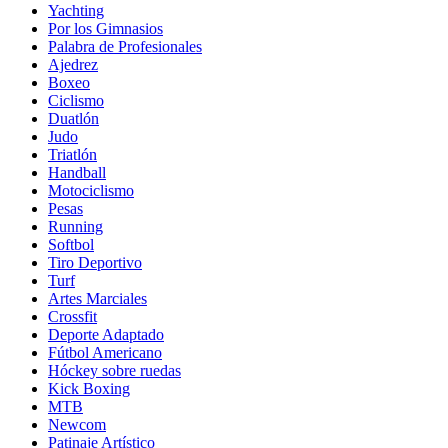
Yachting
Por los Gimnasios
Palabra de Profesionales
Ajedrez
Boxeo
Ciclismo
Duatlón
Judo
Triatlón
Handball
Motociclismo
Pesas
Running
Softbol
Tiro Deportivo
Turf
Artes Marciales
Crossfit
Deporte Adaptado
Fútbol Americano
Hóckey sobre ruedas
Kick Boxing
MTB
Newcom
Patinaje Artístico