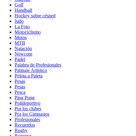
Golf
Handball
Hockey sobre césped
Judo
La Foto
Motociclismo
Motos
MTB
Natación
Newcom
Padel
Palabra de Profesionales
Patinaje Artístico
Pelota a Paleta
Pesas
Pesas
Pesca
Ping Pong
Polideportivo
Por los clubes
Por los Gimnasios
Profesionales
Recuerdos
Rugby
Running