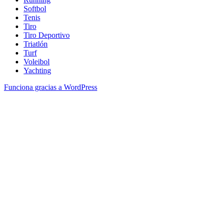
Softbol
Tenis
Tiro
Tiro Deportivo
Triatlón
Turf
Voleibol
Yachting
Funciona gracias a WordPress