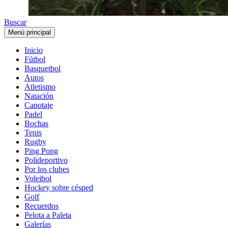
Buscar
Menú principal
Inicio
Fútbol
Basquetbol
Autos
Atletismo
Natación
Canotaje
Padel
Bochas
Tenis
Rugby
Ping Pong
Polideportivo
Por los clubes
Voleibol
Hockey sobre césped
Golf
Recuerdos
Pelota a Paleta
Galerías