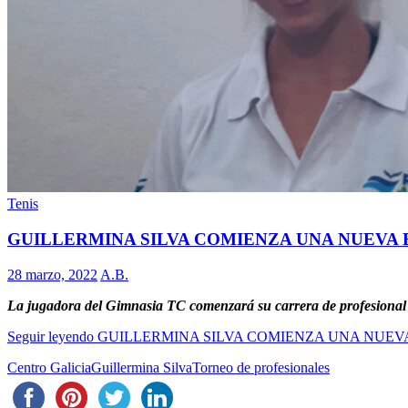
Tenis
GUILLERMINA SILVA COMIENZA UNA NUEVA 
28 marzo, 2022
A.B.
La jugadora del Gimnasia TC comenzará su carrera de profesional 
Seguir leyendo
GUILLERMINA SILVA COMIENZA UNA NUEV
Centro Galicia
Guillermina Silva
Torneo de profesionales