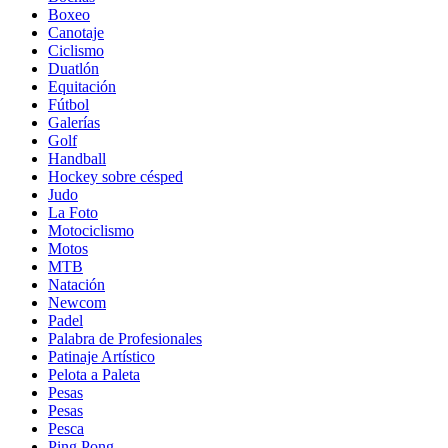
Boxeo
Canotaje
Ciclismo
Duatlón
Equitación
Fútbol
Galerías
Golf
Handball
Hockey sobre césped
Judo
La Foto
Motociclismo
Motos
MTB
Natación
Newcom
Padel
Palabra de Profesionales
Patinaje Artístico
Pelota a Paleta
Pesas
Pesas
Pesca
Ping Pong