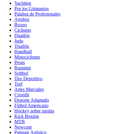
Yachting
Por los Gimnasios
Palabra de Profesionales
Ajedrez
Boxeo
Ciclismo
Duatlón
Judo
Triatlón
Handball
Motociclismo
Pesas
Running
Softbol
Tiro Deportivo
Turf
Artes Marciales
Crossfit
Deporte Adaptado
Fútbol Americano
Hóckey sobre ruedas
Kick Boxing
MTB
Newcom
Patinaje Artístico