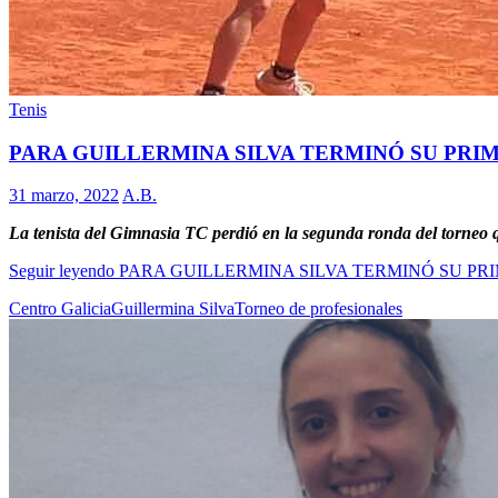
Tenis
PARA GUILLERMINA SILVA TERMINÓ SU PRI
31 marzo, 2022
A.B.
La tenista del Gimnasia TC perdió en la segunda ronda del torneo qu
Seguir leyendo
PARA GUILLERMINA SILVA TERMINÓ SU PR
Centro Galicia
Guillermina Silva
Torneo de profesionales