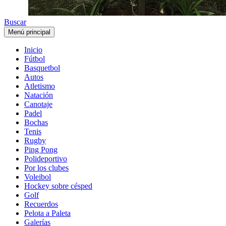
Buscar
Menú principal
Inicio
Fútbol
Basquetbol
Autos
Atletismo
Natación
Canotaje
Padel
Bochas
Tenis
Rugby
Ping Pong
Polideportivo
Por los clubes
Voleibol
Hockey sobre césped
Golf
Recuerdos
Pelota a Paleta
Galerías