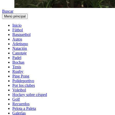
Buscar
Menú principal
Inicio
Fútbol
Basquetbol
Autos
Atletismo
Natación
Canotaje
Padel
Bochas
Tenis
Rugby
Ping Pong
Polideportivo
Por los clubes
Voleibol
Hockey sobre césped
Golf
Recuerdos
Pelota a Paleta
Galerías