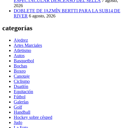
ESPECTACULAR DESCENSO DEL SELLA
7 agosto,
2026
DOBLETE DE JAZMÍN BERTTI PARA LA SUB14 DE
RIVER
6 agosto, 2026
categorías
Ajedrez
Artes Marciales
Atletismo
Autos
Basquetbol
Bochas
Boxeo
Canotaje
Ciclismo
Duatlón
Equitación
Fútbol
Galerías
Golf
Handball
Hockey sobre césped
Judo
La Foto