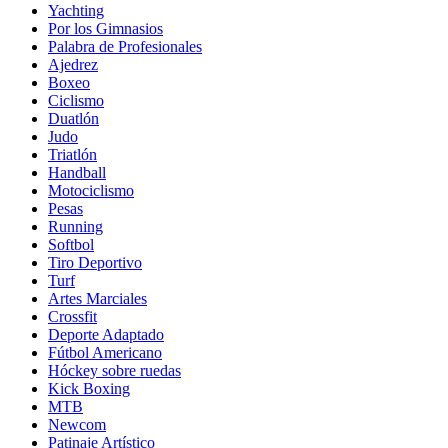
Yachting
Por los Gimnasios
Palabra de Profesionales
Ajedrez
Boxeo
Ciclismo
Duatlón
Judo
Triatlón
Handball
Motociclismo
Pesas
Running
Softbol
Tiro Deportivo
Turf
Artes Marciales
Crossfit
Deporte Adaptado
Fútbol Americano
Hóckey sobre ruedas
Kick Boxing
MTB
Newcom
Patinaje Artístico