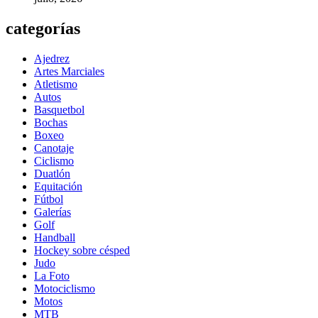
categorías
Ajedrez
Artes Marciales
Atletismo
Autos
Basquetbol
Bochas
Boxeo
Canotaje
Ciclismo
Duatlón
Equitación
Fútbol
Galerías
Golf
Handball
Hockey sobre césped
Judo
La Foto
Motociclismo
Motos
MTB