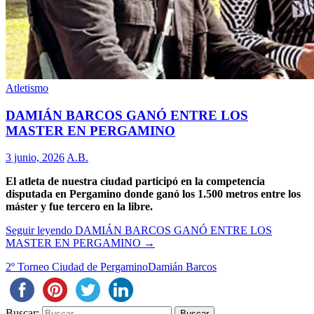
Atletismo
DAMIÁN BARCOS GANÓ ENTRE LOS
MASTER EN PERGAMINO
3 junio, 2026
A.B.
El atleta de nuestra ciudad participó en la competencia
disputada en Pergamino donde ganó los 1.500 metros entre los
máster y fue tercero en la libre.
Seguir leyendo
DAMIÁN BARCOS GANÓ ENTRE LOS
MASTER EN PERGAMINO
→
2º Torneo Ciudad de Pergamino
Damián Barcos
Buscar: