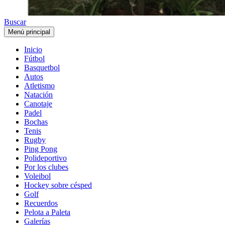
Buscar
Menú principal
Inicio
Fútbol
Basquetbol
Autos
Atletismo
Natación
Canotaje
Padel
Bochas
Tenis
Rugby
Ping Pong
Polideportivo
Por los clubes
Voleibol
Hockey sobre césped
Golf
Recuerdos
Pelota a Paleta
Galerías