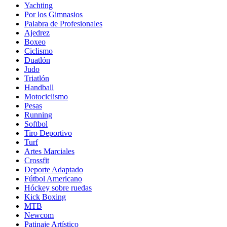
Yachting
Por los Gimnasios
Palabra de Profesionales
Ajedrez
Boxeo
Ciclismo
Duatlón
Judo
Triatlón
Handball
Motociclismo
Pesas
Running
Softbol
Tiro Deportivo
Turf
Artes Marciales
Crossfit
Deporte Adaptado
Fútbol Americano
Hóckey sobre ruedas
Kick Boxing
MTB
Newcom
Patinaje Artístico