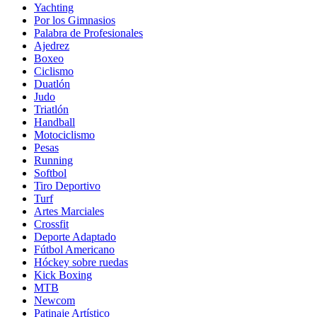
Yachting
Por los Gimnasios
Palabra de Profesionales
Ajedrez
Boxeo
Ciclismo
Duatlón
Judo
Triatlón
Handball
Motociclismo
Pesas
Running
Softbol
Tiro Deportivo
Turf
Artes Marciales
Crossfit
Deporte Adaptado
Fútbol Americano
Hóckey sobre ruedas
Kick Boxing
MTB
Newcom
Patinaje Artístico