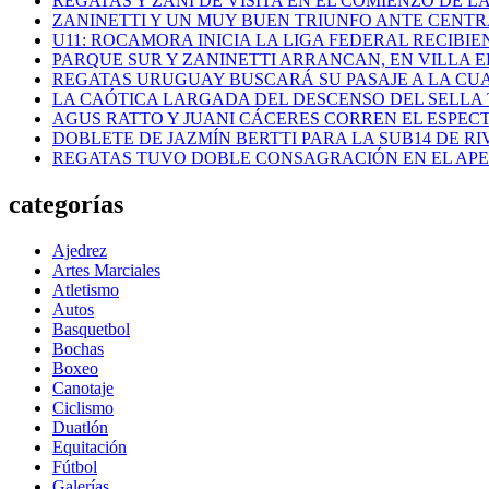
REGATAS Y ZANI DE VISITA EN EL COMIENZO DE LA
ZANINETTI Y UN MUY BUEN TRIUNFO ANTE CENTR
U11: ROCAMORA INICIA LA LIGA FEDERAL RECIBI
PARQUE SUR Y ZANINETTI ARRANCAN, EN VILLA EL
REGATAS URUGUAY BUSCARÁ SU PASAJE A LA CUAR
LA CAÓTICA LARGADA DEL DESCENSO DEL SELLA 
AGUS RATTO Y JUANI CÁCERES CORREN EL ESPEC
DOBLETE DE JAZMÍN BERTTI PARA LA SUB14 DE RI
REGATAS TUVO DOBLE CONSAGRACIÓN EN EL AP
categorías
Ajedrez
Artes Marciales
Atletismo
Autos
Basquetbol
Bochas
Boxeo
Canotaje
Ciclismo
Duatlón
Equitación
Fútbol
Galerías