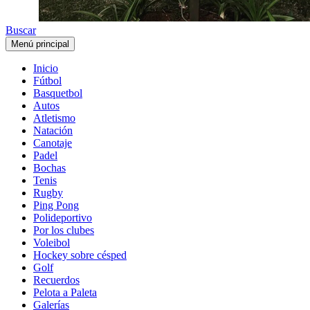
Buscar
Menú principal
Inicio
Fútbol
Basquetbol
Autos
Atletismo
Natación
Canotaje
Padel
Bochas
Tenis
Rugby
Ping Pong
Polideportivo
Por los clubes
Voleibol
Hockey sobre césped
Golf
Recuerdos
Pelota a Paleta
Galerías