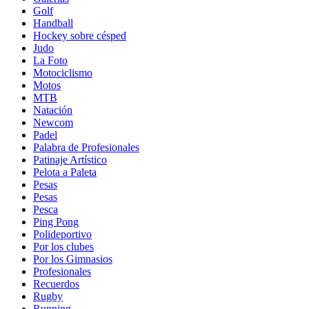
Golf
Handball
Hockey sobre césped
Judo
La Foto
Motociclismo
Motos
MTB
Natación
Newcom
Padel
Palabra de Profesionales
Patinaje Artístico
Pelota a Paleta
Pesas
Pesas
Pesca
Ping Pong
Polideportivo
Por los clubes
Por los Gimnasios
Profesionales
Recuerdos
Rugby
Running