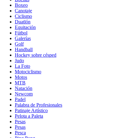
Boxeo
Canotaje
Ciclismo
Duatlón
Equitación
Fútbol
Galerías
Golf
Handball
Hockey sobre césped
Judo
La Foto
Motociclismo
Motos
MTB
Natación
Newcom
Padel
Palabra de Profesionales
Patinaje Artístico
Pelota a Paleta
Pesas
Pesas
Pesca