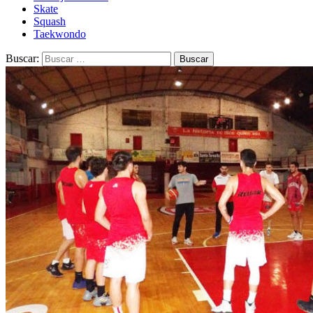
Skate
Squash
Taekwondo
Buscar: