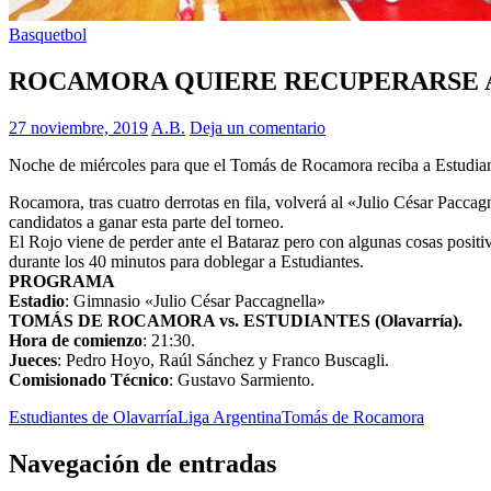
Basquetbol
ROCAMORA QUIERE RECUPERARSE A
27 noviembre, 2019
A.B.
Deja un comentario
Noche de miércoles para que el Tomás de Rocamora reciba a Estudiante
Rocamora, tras cuatro derrotas en fila, volverá al «Julio César Paccag
candidatos a ganar esta parte del torneo.
El Rojo viene de perder ante el Bataraz pero con algunas cosas posit
durante los 40 minutos para doblegar a Estudiantes.
PROGRAMA
Estadio
: Gimnasio «Julio César Paccagnella»
TOMÁS DE ROCAMORA vs. ESTUDIANTES (Olavarría).
Hora de comienzo
: 21:30.
Jueces
: Pedro Hoyo, Raúl Sánchez y Franco Buscagli.
Comisionado Técnico
: Gustavo Sarmiento.
Estudiantes de Olavarría
Liga Argentina
Tomás de Rocamora
Navegación de entradas