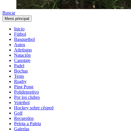
Buscar
Menú principal
Inicio
Fútbol
Basquetbol
Autos
Atletismo
Natación
Canotaje
Padel
Bochas
Tenis
Rugby
Ping Pong
Polideportivo
Por los clubes
Voleibol
Hockey sobre césped
Golf
Recuerdos
Pelota a Paleta
Galerías