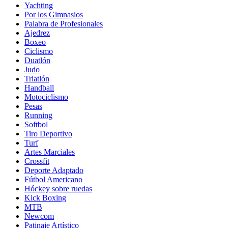
Yachting
Por los Gimnasios
Palabra de Profesionales
Ajedrez
Boxeo
Ciclismo
Duatlón
Judo
Triatlón
Handball
Motociclismo
Pesas
Running
Softbol
Tiro Deportivo
Turf
Artes Marciales
Crossfit
Deporte Adaptado
Fútbol Americano
Hóckey sobre ruedas
Kick Boxing
MTB
Newcom
Patinaje Artístico