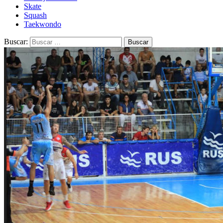
Skate
Squash
Taekwondo
Buscar: