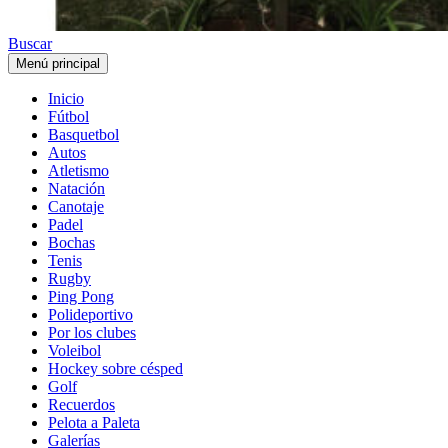
Buscar
Menú principal
Inicio
Fútbol
Basquetbol
Autos
Atletismo
Natación
Canotaje
Padel
Bochas
Tenis
Rugby
Ping Pong
Polideportivo
Por los clubes
Voleibol
Hockey sobre césped
Golf
Recuerdos
Pelota a Paleta
Galerías