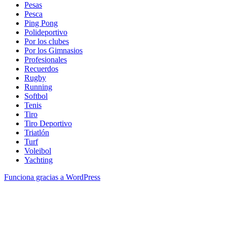
Pesas
Pesca
Ping Pong
Polideportivo
Por los clubes
Por los Gimnasios
Profesionales
Recuerdos
Rugby
Running
Softbol
Tenis
Tiro
Tiro Deportivo
Triatlón
Turf
Voleibol
Yachting
Funciona gracias a WordPress