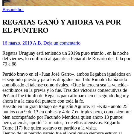
Basquetbol
REGATAS GANÓ Y AHORA VA POR
EL PUNTERO
16 marzo, 2019
A.B.
Deja un comentario
Regatas Uruguay está teniendo un 2019a puro triunfo , en la noche
del viernes, lo confirmó al ganarle a Peñarol de Rosario del Tala por
79 a 68
Partido bravo en el «Juan José Garro», ambos llegaban igualados en
el segundo puesto y para los dirigidos por Tato Rimoldi había sido
complicado el talense como rivales. «Que la tercera sea la vencida»
escribimos en la previa y lo fue. Tras dos victorias consecutivas de
Peñarol fue triunfo de Regatas para afirmarse en el segundo lugar y
ahora ir a la casa del puntero con toda la fe.
Basado en un gran trabajo de Agustín Aguirre. El «Kiki» anoto 25
puntos con 9 de 13 en dobles y 4 de 7 en triples pero, como siempre,
bien acompañado por Facundo Mendoza quien anoto 13 puntos
pero, además, aportó 12 rebotes, 5 de ellos ofensivos. Edgardo
Torne (17) fue quien sostuvo en partido a la visita.
Dentro de un partido parejo fue el local quien siempre estuvo al