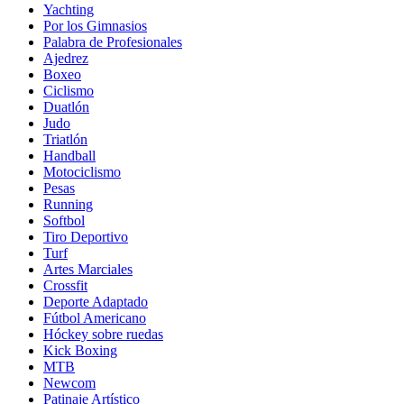
Yachting
Por los Gimnasios
Palabra de Profesionales
Ajedrez
Boxeo
Ciclismo
Duatlón
Judo
Triatlón
Handball
Motociclismo
Pesas
Running
Softbol
Tiro Deportivo
Turf
Artes Marciales
Crossfit
Deporte Adaptado
Fútbol Americano
Hóckey sobre ruedas
Kick Boxing
MTB
Newcom
Patinaje Artístico