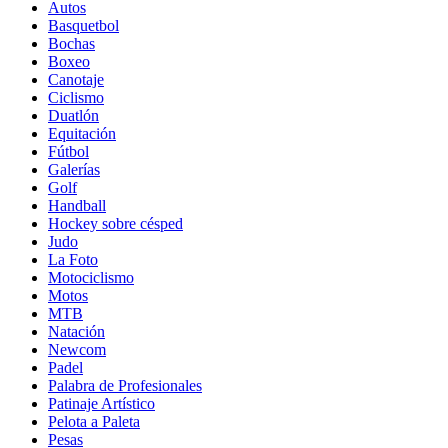
Autos
Basquetbol
Bochas
Boxeo
Canotaje
Ciclismo
Duatlón
Equitación
Fútbol
Galerías
Golf
Handball
Hockey sobre césped
Judo
La Foto
Motociclismo
Motos
MTB
Natación
Newcom
Padel
Palabra de Profesionales
Patinaje Artístico
Pelota a Paleta
Pesas