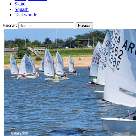
Skate
Squash
Taekwondo
Buscar: