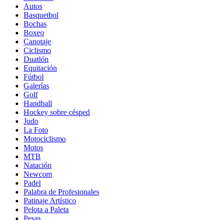
Autos
Basquetbol
Bochas
Boxeo
Canotaje
Ciclismo
Duatlón
Equitación
Fútbol
Galerías
Golf
Handball
Hockey sobre césped
Judo
La Foto
Motociclismo
Motos
MTB
Natación
Newcom
Padel
Palabra de Profesionales
Patinaje Artístico
Pelota a Paleta
Pesas