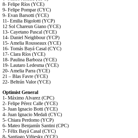
8- Felipe Ríos (YCE)
9- Felipe Pompar (CYC)
9- Evan Barsotti (YCE)
11- Emilia Bigolotti (YCP)
12 Sol Chareun Giano (YCE)
13- Cayetano Pascal (YCE)
14- Daniel Neighbour (YCP)
15- Amelia Rousseaux (YCE)
16- Tomás Bayá Casal (CYC)
17- Clara Ríos (YCE)
18- Paulina Barboza (YCE)
19- Lautaro Ledesma (YCE)
20- Amelia Parra (YCE)
21 – Blas Favre (YCE)
22- Beltrán Valor (YCE)
Optimist General
1- Máximo Alvarez (CPC)
2- Felipe Pérez Calle (YCE)
3- Juan Ignacio Botti (YCE)
4- Juan Ignacio Medali (CYC)
5- Chiara Perdomo (YCP)
6- Mateo Benjamín Santini (CPC)
7- Félix Bayá Casal (CYC)
8- Santiago Viñiesky (YCE)