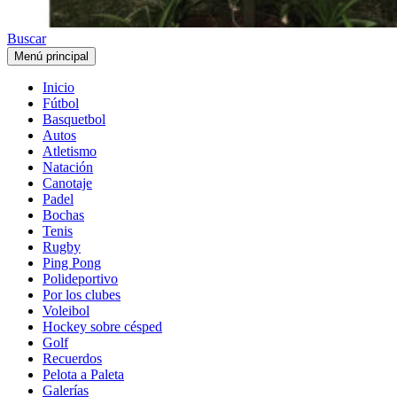
Buscar
Menú principal
Inicio
Fútbol
Basquetbol
Autos
Atletismo
Natación
Canotaje
Padel
Bochas
Tenis
Rugby
Ping Pong
Polideportivo
Por los clubes
Voleibol
Hockey sobre césped
Golf
Recuerdos
Pelota a Paleta
Galerías