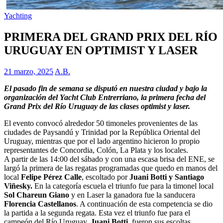
Yachting
PRIMERA DEL GRAND PRIX DEL RÍO
URUGUAY EN OPTIMIST Y LASER
21 marzo, 2025
A.B.
El pasado fin de semana se disputó en nuestra ciudad y bajo la
organización del Yacht Club Entrerriano, la primera fecha del
Grand Prix del Río Uruguay de las clases optimist y laser.
El evento convocó alrededor 50 timoneles provenientes de las
ciudades de Paysandú y Trinidad por la República Oriental del
Uruguay, mientras que por el lado argentino hicieron lo propio
representantes de Concordia, Colón, La Plata y los locales.
A partir de las 14:00 del sábado y con una escasa brisa del ENE, se
largó la primera de las regatas programadas que quedo en manos del
local
Felipe Pérez Calle
, escoltado por
Juani Botti y Santiago
Viñesky.
En la categoría escuela el triunfo fue para la timonel local
Sol Chareun Giano
y en Laser la ganadora fue la sanducera
Florencia Castellanos
. A continuación de esta competencia se dio
la partida a la segunda regata. Esta vez el triunfo fue para el
campeón del Río Uruguay,
Juani Botti
, fueron sus escoltas