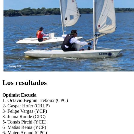
Los resultados
Optimist Escuela
1- Octavio Beghin Treboux (CPC)
2- Gaspar Hofer (CRLP)
3- Felipe Vargas (YCP)
3- Juana Roude (CPC)
5- Tomás Pirchi (YCE)
6- Matías Benia (YCP)
6- Mateo Arlaud (CPC)