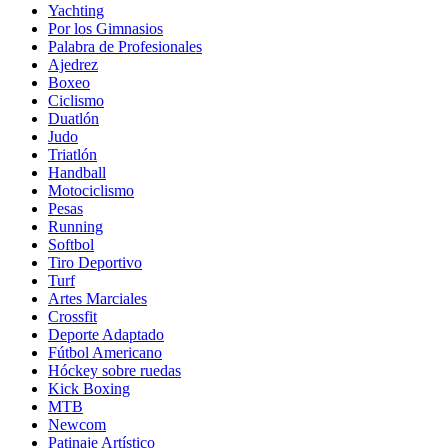
Yachting
Por los Gimnasios
Palabra de Profesionales
Ajedrez
Boxeo
Ciclismo
Duatlón
Judo
Triatlón
Handball
Motociclismo
Pesas
Running
Softbol
Tiro Deportivo
Turf
Artes Marciales
Crossfit
Deporte Adaptado
Fútbol Americano
Hóckey sobre ruedas
Kick Boxing
MTB
Newcom
Patinaje Artístico