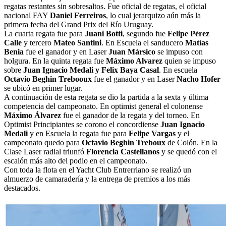
regatas restantes sin sobresaltos. Fue oficial de regatas, el oficial
nacional FAY
Daniel Ferreiros
, lo cual jerarquizo aún más la
primera fecha del Grand Prix del Río Uruguay.
La cuarta regata fue para
Juani Botti
, segundo fue
Felipe Pérez
Calle
y tercero
Mateo Santini
. En Escuela el sanducero
Matías
Benia
fue el ganador y en Laser
Juan Mársico
se impuso con
holgura. En la quinta regata fue
Máximo Alvarez
quien se impuso
sobre
Juan Ignacio Medali y Felix Baya Casal
. En escuela
Octavio Beghin Trebooux
fue el ganador y en Laser
Nacho Hofer
se ubicó en primer lugar.
A continuación de esta regata se dio la partida a la sexta y última
competencia del campeonato. En optimist general el colonense
Máximo Álvarez
fue el ganador de la regata y del torneo. En
Optimist Principiantes se corono el concordiense
Juan Ignacio
Medali
y en Escuela la regata fue para
Felipe Vargas
y el
campeonato quedo para
Octavio Beghin Treboux
de Colón. En la
Clase Laser radial triunfó
Florencia Castellanos
y se quedó con el
escalón más alto del podio en el campeonato.
Con toda la flota en el Yacht Club Entrerriano se realizó un
almuerzo de camaradería y la entrega de premios a los más
destacados.