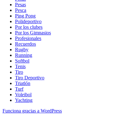
Pesas
Pesca
Ping Pong
Polideportivo
Por los clubes
Por los Gimnasios
Profesionales
Recuerdos
Rugby
Running
Softbol
Tenis
Tiro
Tiro Deportivo
Triatlón
Turf
Voleibol
Yachting
Funciona gracias a WordPress