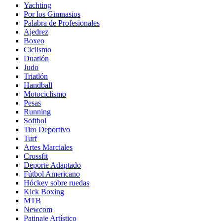
Yachting
Por los Gimnasios
Palabra de Profesionales
Ajedrez
Boxeo
Ciclismo
Duatlón
Judo
Triatlón
Handball
Motociclismo
Pesas
Running
Softbol
Tiro Deportivo
Turf
Artes Marciales
Crossfit
Deporte Adaptado
Fútbol Americano
Hóckey sobre ruedas
Kick Boxing
MTB
Newcom
Patinaje Artístico