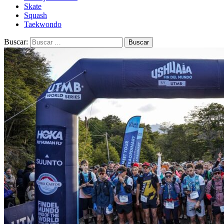
Skate
Squash
Taekwondo
Buscar: