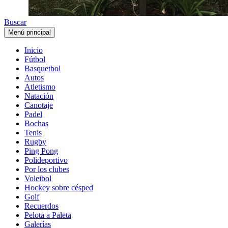
Buscar
Menú principal
Inicio
Fútbol
Basquetbol
Autos
Atletismo
Natación
Canotaje
Padel
Bochas
Tenis
Rugby
Ping Pong
Polideportivo
Por los clubes
Voleibol
Hockey sobre césped
Golf
Recuerdos
Pelota a Paleta
Galerías