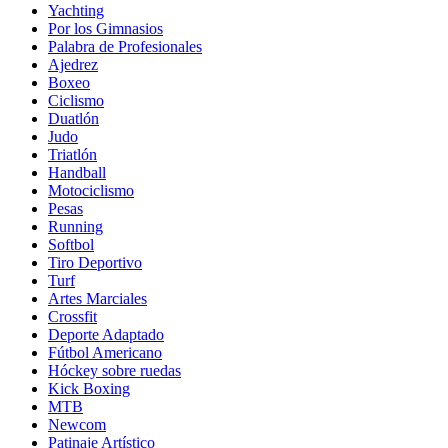
Yachting
Por los Gimnasios
Palabra de Profesionales
Ajedrez
Boxeo
Ciclismo
Duatlón
Judo
Triatlón
Handball
Motociclismo
Pesas
Running
Softbol
Tiro Deportivo
Turf
Artes Marciales
Crossfit
Deporte Adaptado
Fútbol Americano
Hóckey sobre ruedas
Kick Boxing
MTB
Newcom
Patinaje Artístico