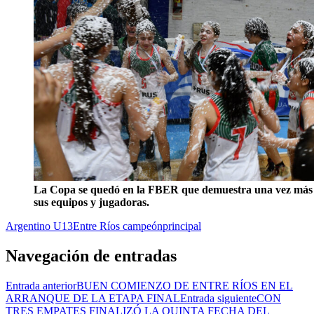
La Copa se quedó en la FBER que demuestra una vez más 
sus equipos y jugadoras.
Argentino U13
Entre Ríos campeón
principal
Navegación de entradas
Entrada anterior
BUEN COMIENZO DE ENTRE RÍOS EN EL
ARRANQUE DE LA ETAPA FINAL
Entrada siguiente
CON
TRES EMPATES FINALIZÓ LA QUINTA FECHA DEL