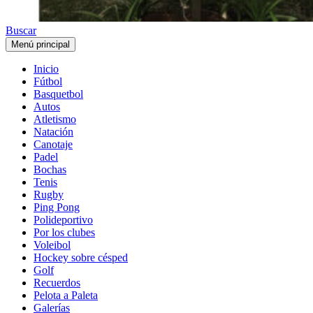
Buscar
Menú principal
Inicio
Fútbol
Basquetbol
Autos
Atletismo
Natación
Canotaje
Padel
Bochas
Tenis
Rugby
Ping Pong
Polideportivo
Por los clubes
Voleibol
Hockey sobre césped
Golf
Recuerdos
Pelota a Paleta
Galerías