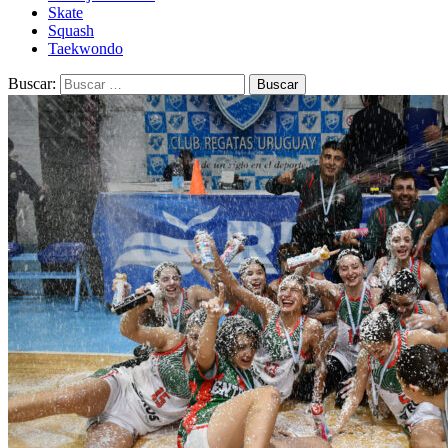
Skate
Squash
Taekwondo
Buscar: