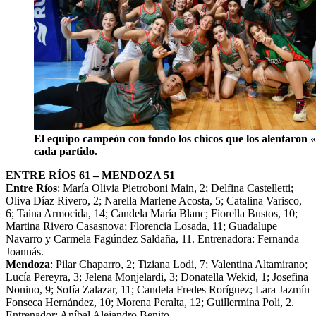
El equipo campeón con fondo los chicos que los alentaron 
cada partido.
ENTRE RÍOS 61 – MENDOZA 51
Entre Ríos
: María Olivia Pietroboni Main, 2; Delfina Castelletti;
Oliva Díaz Rivero, 2; Narella Marlene Acosta, 5; Catalina Varisco,
6; Taina Armocida, 14; Candela María Blanc; Fiorella Bustos, 10;
Martina Rivero Casasnova; Florencia Losada, 11; Guadalupe
Navarro y Carmela Fagúndez Saldaña, 11. Entrenadora: Fernanda
Joannás.
Mendoza
: Pilar Chaparro, 2; Tiziana Lodi, 7; Valentina Altamirano;
Lucía Pereyra, 3; Jelena Monjelardi, 3; Donatella Wekid, 1; Josefina
Nonino, 9; Sofía Zalazar, 11; Candela Fredes Roríguez; Lara Jazmín
Fonseca Hernández, 10; Morena Peralta, 12; Guillermina Poli, 2.
Entrenador: Aníbal Alejandro Benito.