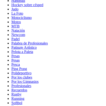
Handball
Hockey sobre césped
Judo
La Foto
Motociclismo
Motos
MTB
Natación
Newcom
Padel
Palabra de Profesionales
Patinaje Artístico
Pelota a Paleta
Pesas
Pesas
Pesca
Ping Pong
Polideportivo
Por los clubes
Por los Gimnasios
Profesionales
Recuerdos
Rugby
Running
Softbol