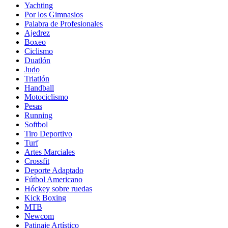
Yachting
Por los Gimnasios
Palabra de Profesionales
Ajedrez
Boxeo
Ciclismo
Duatlón
Judo
Triatlón
Handball
Motociclismo
Pesas
Running
Softbol
Tiro Deportivo
Turf
Artes Marciales
Crossfit
Deporte Adaptado
Fútbol Americano
Hóckey sobre ruedas
Kick Boxing
MTB
Newcom
Patinaje Artístico