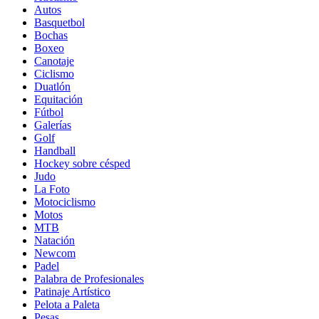
Autos
Basquetbol
Bochas
Boxeo
Canotaje
Ciclismo
Duatlón
Equitación
Fútbol
Galerías
Golf
Handball
Hockey sobre césped
Judo
La Foto
Motociclismo
Motos
MTB
Natación
Newcom
Padel
Palabra de Profesionales
Patinaje Artístico
Pelota a Paleta
Pesas