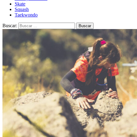
Skate
Squash
Taekwondo
Buscar: