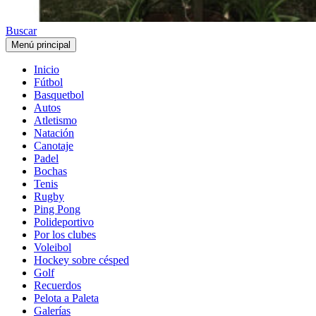
Buscar
Menú principal
Inicio
Fútbol
Basquetbol
Autos
Atletismo
Natación
Canotaje
Padel
Bochas
Tenis
Rugby
Ping Pong
Polideportivo
Por los clubes
Voleibol
Hockey sobre césped
Golf
Recuerdos
Pelota a Paleta
Galerías