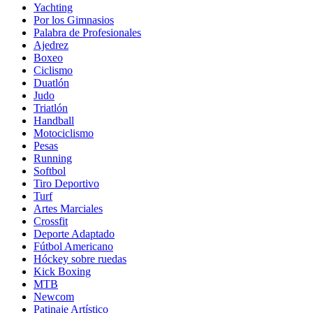
Yachting
Por los Gimnasios
Palabra de Profesionales
Ajedrez
Boxeo
Ciclismo
Duatlón
Judo
Triatlón
Handball
Motociclismo
Pesas
Running
Softbol
Tiro Deportivo
Turf
Artes Marciales
Crossfit
Deporte Adaptado
Fútbol Americano
Hóckey sobre ruedas
Kick Boxing
MTB
Newcom
Patinaje Artístico