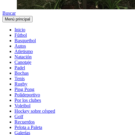
Buscar
Menú principal
Inicio
Fútbol
Basquetbol
Autos
Atletismo
Natación
Canotaje
Padel
Bochas
Tenis
Rugby
Ping Pong
Polideportivo
Por los clubes
Voleibol
Hockey sobre césped
Golf
Recuerdos
Pelota a Paleta
Galerías